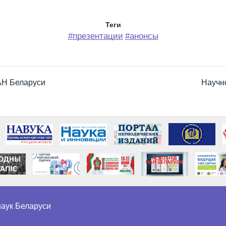
Теги
#презентации
#анонсы
АН Беларуси
Научн
аук Беларуси