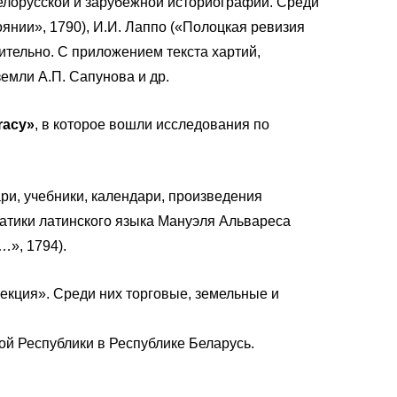
белорусской и зарубежной историографии. Среди
нии», 1790), И.И. Лаппо («Полоцкая ревизия
чительно. С приложением текста хартий,
емли А.П. Сапунова и др.
eracy»
, в которое вошли исследования по
ри, учебники, календари, произведения
матики латинского языка Мануэля Альвареса
…», 1794).
екция». Среди них торговые, земельные и
ой Республики в Республике Беларусь.