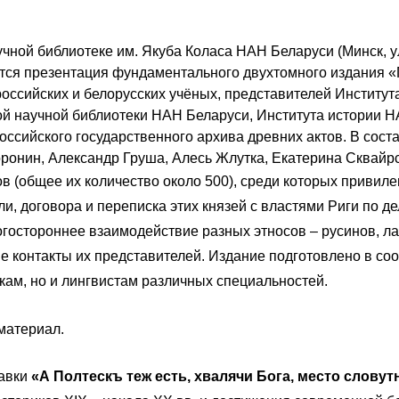
чной библиотеке им. Якуба Коласа НАН Беларуси (Минск, 
ится презентация фундаментального двухтомного издания «П
оссийских и белорусских учёных, представителей Институт
ой научной библиотеки НАН Беларуси, Института истории Н
оссийского государственного архива древних актов. В сос
ронин, Александр Груша, Алесь Жлутка, Екатерина Сквайрс
в (общее их количество около 500), среди которых привиле
, договора и переписка этих князей с властями Риги по д
гостороннее взаимодействие разных этносов – русинов, лат
 контакты их представителей. Издание подготовлено в со
кам, но и лингвистам различных специальностей.
материал.
тавки
«А Полтескъ теж есть, хвалячи Бога, место словутн