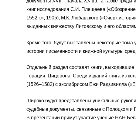
документы XVII – начала ХХ вв., а также труды
книг исследования С.И. Плещеева («Обозрение
1552 г.», 1905), М.К. Любавского («Очерк исто
выданных княжеству Литовскому и его областям»
Кроме того, будут выставлены некоторые тома
истории письменности и книжной культуры сре
Отдельный раздел составят книги, выходившие 
Горация, Цицерона. Среди изданий книга из ко
(1526–1582) с экслибрисом Ежи Радзивилла («Emm
Широко будут представлены уникальные рукопис
судебные документы, связанные с Полоцком и 
В презентации примут участие учёные НАН Бела