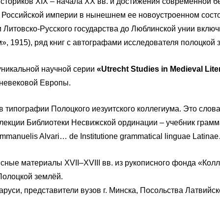
 историков XIX – начала ХХ вв. и достижения современной 
 Российской империи в нынешнем ее новоустроенном состоя
рии Литовско-Русского государства до Люблинской унии вклю
, 1915), ряд книг с автографами исследователя полоцкой з
 уникальной научной серии
«Utrecht Studies in Medieval Lit
дневековой Европы.
в типографии Полоцкого иезуитского коллегиума. Это слова
ллекции Библиотеки Несвижской ординации – учебник грам
anuelis Alvari… de Institutione grammatical linguae Latinae
ные материалы XVII–XVIII вв. из рукописного фонда «Колл
Полоцкой землёй.
руси, представители вузов г. Минска, Посольства Латвийск