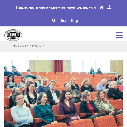
Национальная академия наук Беларуси
Бел
Eng
НОВОСТИ
>
Новости