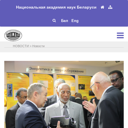
Национальная академия наук Беларуси
Бел
Eng
НОВОСТИ
>
Новости