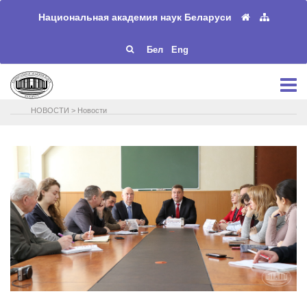
Национальная академия наук Беларуси
Бел
Eng
НОВОСТИ
>
Новости