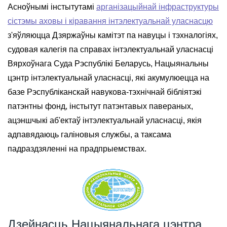
Асноўнымі інстытутамі
арганізацыйнай інфраструктуры
сістэмы аховы і кіравання інтэлектуальнай уласнасцю
з'яўляюцца Дзяржаўны камітэт па навуцы і тэхналогіях,
судовая калегія па справах інтэлектуальнай уласнасці
Вярхоўнага Суда Рэспублікі Беларусь, Нацыянальны
цэнтр інтэлектуальнай уласнасці, які акумулюецца на
базе Рэспубліканскай навукова-тэхнічнай бібліятэкі
патэнтны фонд, інстытут патэнтавых павераных,
ацэншчыкі аб'ектаў інтэлектуальнай уласнасці, якія
адпавядаюць галіновыя службы, а таксама
падраздзяленні на прадпрыемствах.
Дзейнасць Нацыянальнага цэнтра