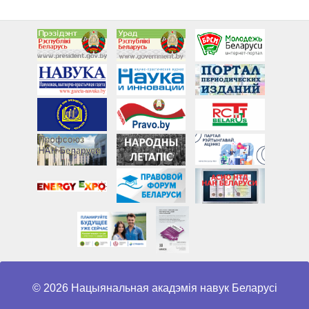
© 2026 Нацыянальная акадэмія навук Беларусі