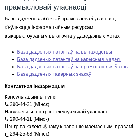
прамысловай уласнасці
Базы дадзеных аб'ектаў прамысловай уласнасці
з'яўляюцца інфармацыйным рэсурсам,
выкарыстоўваным выключна ў даведачных мэтах.
База дадзеных патэнтаў на вынаходствы
База дадзеных патэнтаў на карысныя мадэлі
База дадзеных патэнтаў на прамысловыя ўзоры
База дадзеных таварных знакаў
Кантактная інфармацыя
Кансультацыйны пункт
290-44-21 (Мінск)
Навучальны цэнтр інтэлектуальнай уласнасці
290-44-11 (Мінск)
Цэнтр па калектыўнаму кіраванню маёмаснымі правамі
294-25-68 (Мінск)