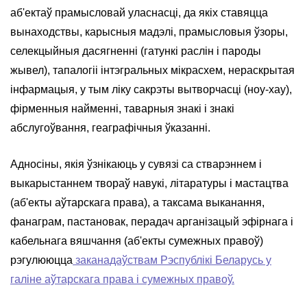
аб'ектаў прамысловай уласнасці, да якіх ставяцца
вынаходствы, карысныя мадэлі, прамысловыя ўзоры,
селекцыйныя дасягненні (гатункі раслін і пароды
жывел), тапалогіі інтэгральных мікрасхем, нераскрытая
інфармацыя, у тым ліку сакрэты вытворчасці (ноу-хау),
фірменныя найменні, таварныя знакі і знакі
абслугоўвання, геаграфічныя ўказанні.
Адносіны, якія ўзнікаюць у сувязі са стварэннем і
выкарыстаннем твораў навукі, літаратуры і мастацтва
(аб'екты аўтарскага права), а таксама выканання,
фанаграм, пастановак, перадач арганізацый эфірнага і
кабельнага вяшчання (аб'екты сумежных правоў)
рэгулююцца
заканадаўствам Рэспублікі Беларусь у
галіне аўтарскага права і сумежных правоў.