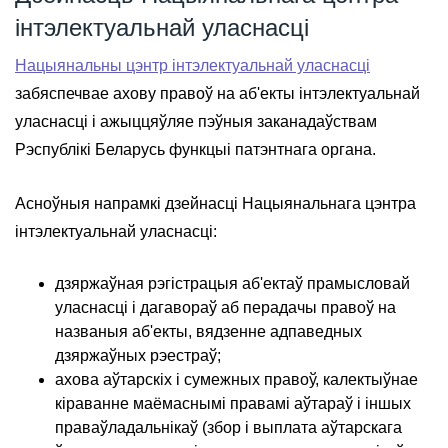
інтэлектуальнай уласнасці
Нацыянальны цэнтр інтэлектуальнай уласнасці
забяспечвае ахову правоў на аб'екты інтэлектуальнай
уласнасці і ажыццяўляе пэўныя заканадаўствам
Рэспублікі Беларусь функцыі патэнтнага органа.
Асноўныя напрамкі дзейнасці Нацыянальнага цэнтра
інтэлектуальнай уласнасці:
дзяржаўная рэгістрацыя аб'ектаў прамысловай
уласнасці і дагавораў аб перадачы правоў на
названыя аб'екты, вядзенне адпаведных
дзяржаўных рэестраў;
ахова аўтарскіх і сумежных правоў, калектыўнае
кіраванне маёмаснымі правамі аўтараў і іншых
праваўладальнікаў (збор і выплата аўтарскага