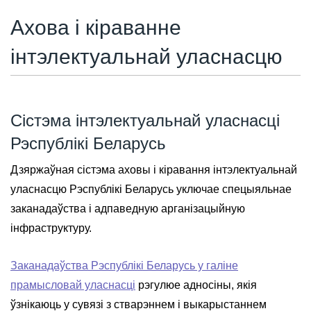
Ахова і кіраванне
інтэлектуальнай уласнасцю
Сістэма інтэлектуальнай уласнасці
Рэспублікі Беларусь
Дзяржаўная сістэма аховы і кіравання інтэлектуальнай
уласнасцю Рэспублікі Беларусь уключае спецыяльнае
заканадаўства і адпаведную арганізацыйную
інфраструктуру.
Заканадаўства Рэспублікі Беларусь у галіне
прамысловай уласнасці
рэгулюе адносіны, якія
ўзнікаюць у сувязі з стварэннем і выкарыстаннем