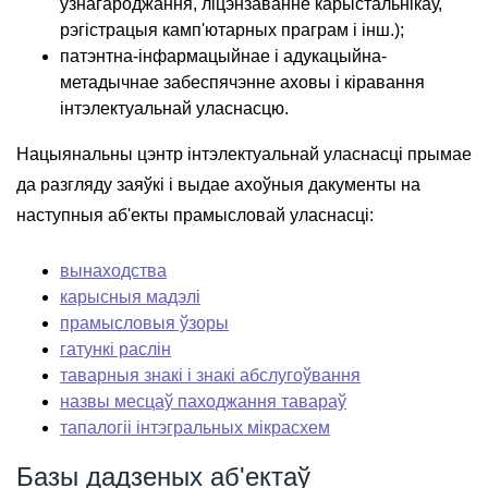
ўзнагароджання, ліцэнзаванне карыстальнікаў,
рэгістрацыя камп'ютарных праграм і інш.);
патэнтна-інфармацыйнае і адукацыйна-
метадычнае забеспячэнне аховы і кіравання
інтэлектуальнай уласнасцю.
Нацыянальны цэнтр інтэлектуальнай уласнасці прымае
да разгляду заяўкі і выдае ахоўныя дакументы на
наступныя аб'екты прамысловай уласнасці:
вынаходства
карысныя мадэлі
прамысловыя ўзоры
гатункі раслін
таварныя знакі і знакі абслугоўвання
назвы месцаў паходжання тавараў
тапалогіі інтэгральных мікрасхем
Базы дадзеных аб'ектаў