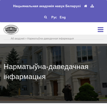
Нацыянальная акадэмія навук Беларусі
Рус
Eng
Аб акадэміі
>
Нарматыўна-даведачная інфармацыя
Нарматыўна-даведачная
інфармацыя