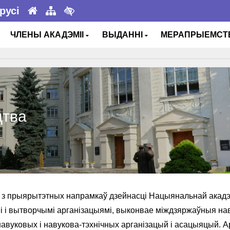
русі
ЧЛЕНЫ АКАДЭМІІ
ВЫДАННІ
МЕРАПРЫЕМС
цтва
з прыярытэтных напрамкаў дзейнасці Нацыянальнай акадэмі
 і вытворчымі арганізацыямі, выконвае міждзяржаўныя нав
навуковых і навукова-тэхнічных арганізацый і асацыяцый. 