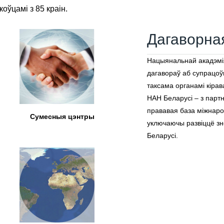
оўцамі з 85 краін.
Дагаворна
Нацыянальнай акадэмія
дагавораў аб супрацоўн
таксама органамі кірав
НАН Беларусі – з парт
прававая база міжнаро
Сумесныя цэнтры
уключаючы развіццё зн
Беларусі.