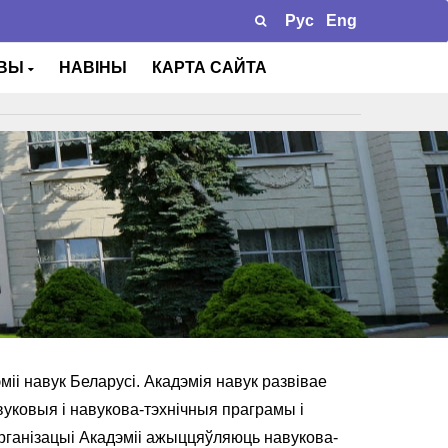
Рус
Eng
ТВЫ
НАВІНЫ
КАРТА САЙТА
і навук Беларусі. Акадэмія навук развівае
уковыя і навукова-тэхнічныя праграмы і
Арганізацыі Акадэміі ажыццяўляюць навукова-