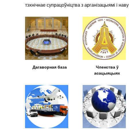
тэхнічнае супрацоўніцтва з арганізацыямі і навук
Дагаворная база
Членства ў
асацыяцыях