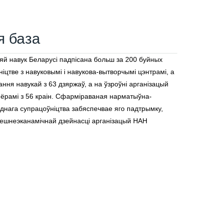
я база
й навук Беларусі падпісана больш за 200 буйных
іцтве з навуковымі і навукова-вытворчымі цэнтрамі, а
ання навукай з 63 дзяржаў, а на ўзроўні арганізацый
нёрамі з 56 краін. Сфарміраваная нарматыўна-
днага супрацоўніцтва забяспечвае яго падтрымку,
ешнеэканамічнай дзейнасці арганізацый НАН