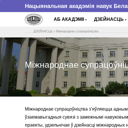
Нацыянальная акадэмія навук Бела
АБ АКАДЭМІІ
ДЗЕЙНАСЦЬ
ДЗЕЙНАСЦЬ
>
Міжнароднае супрацоўніцтва
Міжнароднае супрацоўні
Міжнароднае супрацоўніцтва з’яўляецца адным 
ўзаемавыгадныя сувязі з замежнымі навуковымі
праекты, удзельнічае ў дзейнасці міжнародных 