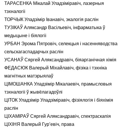
ТАРАСЕНКА Мікалай Уладзіміравіч, лазерныя
тэхналогіі
ТОРЧЫК Уладзімір Іванавіч, экалогія раслін
ТУЗІКАЎ Аляксандр Васільевіч, інфарматыка ў
медыцыне і біялогіі
УРБАН Эрома Пятровіч, селекцыя і насенняводства
сельскагаспадарчых раслін
УСАНАЎ Сяргей Аляксандравіч, біяарганічная хімія
ФЕДАСЮК Валерый Міхайлавіч, фізіка і тэхніка
магнітных матэрыялаў
ЦІМОШАНКА Уладзімір Мікалаевіч, прамысловыя
тэхналогіі ў жывёлагадоўлі
ЦІТОК Уладзімір Уладзіміравіч, фізіялогія і біяхімія
раслін
ЦІХАМІРАЎ Сяргей Аляксандравіч, спектраскапія
ЦІХІНЯ Валерый Гур’евіч, права