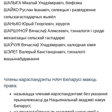
ШАЛЫГА Мікалай Уладзіміравіч, біяфізіка
ШАЙКО Руслан Іванавіч, селекцыя і развядзенне
сельскагаспадарчых жывёл
ШАНЬКО Юрый Георгіевіч, хірургія
ШАРШУНОЎ Вячаслаў Аляксеевіч, тэхналогія і сродкі
механізацыі сельскай гаспадаркі
ШАЎЧУК Вячаслаў Уладзіміравіч, калоідная хімія
ШЭЛЕГ Валерый Канстанцінавіч, тэхналогіі
машынабудавання
Члены-карэспандэнты НАН Беларусі маюць
права:
называцца членамі-карэспандэнтамі без указання
прыналежнасці да Нацыянальнай акадэміі навук
Беларусі;
на прадастаўленне ім акадэміяй навук умоў у