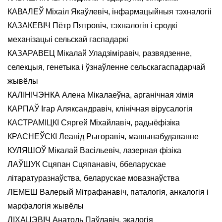
КАВАЛЕЎ Міхаіл Якаўлевіч, інфармацыйныя тэхналогіі
КАЗАКЕВІЧ Пётр Пятровіч, тэхналогія і сродкі
механізацыі сельскай гаспадаркі
КАЗАРАВЕЦ Мікалай Уладзіміравіч, развядзенне,
селекцыя, генетыка і ўзнаўленне сельскагаспадарчай
жывёлы
КАЛІНІЧЭНКА Алена Мікалаеўна, арганічная хімія
КАРПАЎ Ігар Аляксандравіч, клінічная вірусалогія
КАСТРАМІЦКІ Сяргей Міхайлавіч, радыёфізіка
КРАСНЕЎСКІ Леанід Рыгоравіч, машынабудаванне
КУЛЯШОЎ Мікалай Васільевіч, лазерная фізіка
ЛАЎШУК Сцяпан Сцяпанавіч, ббеларускае
літаратуразнаўства, беларускае мовазнаўства
ЛЕМЕШ Валерый Мітрафанавіч, паталогія, анкалогія і
марфалогія жывёлы
ЛІХАЦЭВІЧ Анатоль Паўлавіч, экалогія