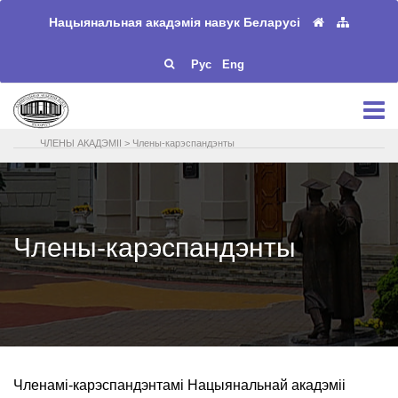
Нацыянальная акадэмія навук Беларусі
Рус
Eng
ЧЛЕНЫ АКАДЭМІІ
>
Члены-карэспандэнты
Члены-карэспандэнты
Членамі-карэспандэнтамі Нацыянальнай акадэміі