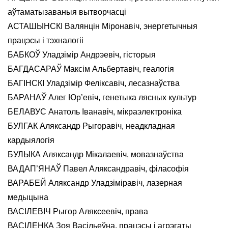
аўтаматызаваныя вытворчасці
АСТАШЫНСКІ Валянцін Міронавіч, энергетычныя
працэсы і тэхналогіі
БАБКОЎ Уладзімір Андрэевіч, гісторыя
БАГДАСАРАЎ Максім Альбертавіч, геалогія
БАГІНСКІ Уладзімір Феліксавіч, лесазнаўства
БАРАНАЎ Алег Юр’евіч, генетыка лясных культур
БЕЛАВУС Анатоль Іванавіч, мікраэлектроніка
БУЛГАК Аляксандр Рыгоравіч, неадкладная
кардыялогія
БУЛЫКА Аляксандр Мікалаевіч, мовазнаўства
ВАДАП’ЯНАЎ Павел Аляксандравіч, філасофія
ВАРАБЕЙ Аляксандр Уладзіміравіч, лазерная
медыцына
ВАСІЛЕВІЧ Рыгор Аляксеевіч, права
ВАСІЛЕНКА Зоя Васільеўна, працэсы і агрэгаты