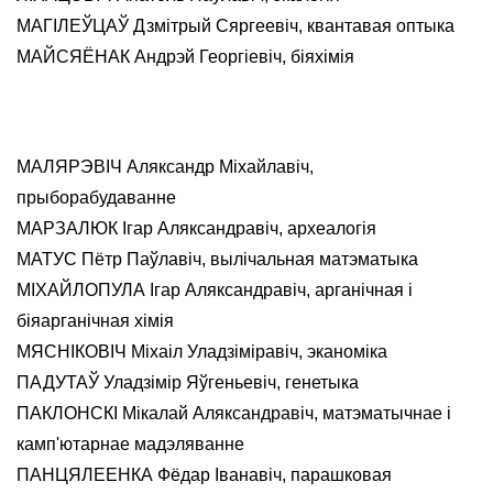
МАГІЛЕЎЦАЎ Дзмітрый Сяргеевіч, квантавая оптыка
МАЙСЯЁНАК Андрэй Георгіевіч, біяхімія
МАЛЯРЭВІЧ Аляксандр Міхайлавіч,
прыборабудаванне
МАРЗАЛЮК Ігар Аляксандравіч, археалогія
МАТУС Пётр Паўлавіч, вылічальная матэматыка
МІХАЙЛОПУЛА Ігар Аляксандравіч, арганічная і
біяарганічная хімія
МЯСНІКОВІЧ Міхаіл Уладзіміравіч, эканоміка
ПАДУТАЎ Уладзімір Яўгеньевіч, генетыка
ПАКЛОНСКІ Мікалай Аляксандравіч, матэматычнае і
камп'ютарнае мадэляванне
ПАНЦЯЛЕЕНКА Фёдар Іванавіч, парашковая