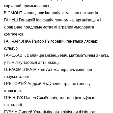
харчовай прамысловасці
ВІСМОНТ Францішак Іванавіч, агульная паталогія
ГАНУШ Генадзій Іосіфавіч, эканоміка, арганізацыя і
кіраванне прадпрыемствамі аграпрамысловага
комплекса
ГАНЧАРЭНКА Рыгор Рыгоравіч, генетыка лясных
культур
ГАРОХАВІК Валянцін Вікенцьевіч, матэматычны аналіз,
у тым ліку тэорыя аптымізацыі
ГЕРАСІМЕНКА Міхаіл Аляксандравіч, дзіцячая
траўматалогія
ГРЫГОР’ЕЎ Андрэй Якаўлевіч, трэнне і знос у
машынах
ГРЫНЧУК Павел Сямёнавіч, энергаэфектыўныя
тэхналогіі
ГУБКІН Сяргей Уладзіміравіч, клінічная фізіялогія