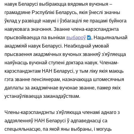
навук Беларусі выбіраюцца вядомыя вучоныя –
грамадзяне Рэспублікі Беларусь, якія ўнеслі значны
ўклад у развіццё навукі і ўзбагацілі яе працамі буйнога
навуковага значэння. Званне члена-карэспандэнта
прысвойваецца па выніках
выбароў
, Нацыянальнай
акадэміяй навук Беларусі. Неабходнай умовай
прысваення акадэмічных вучоных званняў з'яўляецца
наяўнасць вучонай ступені доктара навук. Членам-
карэспандэнтам НАН Беларусі, у тым ліку якія маюць
гэта званне пенсіянерам, назначаюцца штомесячныя
даплаты за акадэмічнае вучонае званне, памер якіх
устанаўліваецца заканадаўствам.
Члены-карэспандэнты з'яўляюцца членамі аднаго з
аддзяленняў НАН Беларусі ў адпаведнасці са
спецыяльнасцю, па якой яны выбраны, і могуць