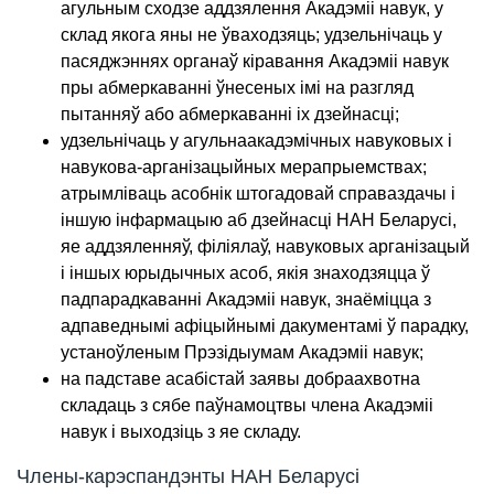
агульным сходзе аддзялення Акадэміі навук, у
склад якога яны не ўваходзяць; удзельнічаць у
пасяджэннях органаў кіравання Акадэміі навук
пры абмеркаванні ўнесеных імі на разгляд
пытанняў або абмеркаванні іх дзейнасці;
удзельнічаць у агульнаакадэмічных навуковых і
навукова-арганізацыйных мерапрыемствах;
атрымліваць асобнік штогадовай справаздачы і
іншую інфармацыю аб дзейнасці НАН Беларусі,
яе аддзяленняў, філіялаў, навуковых арганізацый
і іншых юрыдычных асоб, якія знаходзяцца ў
падпарадкаванні Акадэміі навук, знаёміцца з
адпаведнымі афіцыйнымі дакументамі ў парадку,
устаноўленым Прэзідыумам Акадэміі навук;
на падставе асабістай заявы добраахвотна
складаць з сябе паўнамоцтвы члена Акадэміі
навук і выходзіць з яе складу.
Члены-карэспандэнты НАН Беларусі