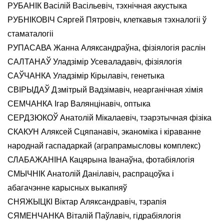
РУБАНІК Васілій Васільевіч, тэхнічная акустыка
РУБНІКОВІЧ Сяргей Пятровіч, клеткавыя тэхналогіі ў
стаматалогіі
РУПАСАВА Жанна Аляксандраўна, фізіялогія раслін
САЛТАНАЎ Уладзімір Усеваладавіч, фізіялогія
САЎЧАНКА Уладзімір Кірылавіч, генетыка
СВІРЫДАЎ Дзмітрый Вадзімавіч, неарганічная хімія
СЕМЧАНКА Ігар Валянцінавіч, оптыка
СЕРДЗЮКОЎ Анатолій Мікалаевіч, тэарэтычная фізіка
СКАКУН Аляксей Сцяпанавіч, эканоміка і кіраванне
народнай гаспадаркай (аграпрамысловы комплекс)
СЛАБАЖАНІНА Кацярына Іванаўна, фотабіялогія
СМЫЧНІК Анатолій Данілавіч, распрацоўка і
абагачэнне карысных выкапняў
СНЯЖЫЦКІ Віктар Аляксандравіч, тэрапія
СЯМЕНЧАНКА Віталій Паўлавіч, гідрабіялогія