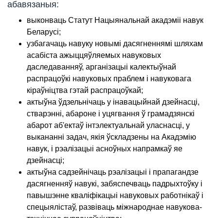
абавязаныя:
выконваць Статут Нацыянальнай акадэміі навук
Беларусі;
узбагачаць навуку новымі дасягненнямі шляхам
асабіста ажыццяўляемых навуковых
даследаванняў, арганізацыі калектыўнай
распрацоўкі навуковых праблем і навуковага
кіраўніцтва гэтай распрацоўкай;
актыўна ўдзельнічаць у інавацыйнай дзейнасці,
стварэнні, абароне і уцягвання ў грамадзянскі
абарот аб'ектаў інтэлектуальнай уласнасці, у
выкананні задач, якія ўскладзены на Акадэмію
навук, і рэалізацыі асноўных напрамкаў яе
дзейнасці;
актыўна садзейнічаць рэалізацыі і прапагандзе
дасягненняў навукі, забяспечваць падрыхтоўку і
павышэнне кваліфікацыі навуковых работнікаў і
спецыялістаў, развіваць міжнароднае навукова-