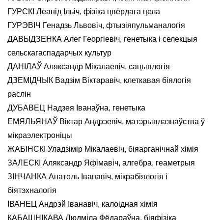
ГУРСКІ Леанід Ільіч, фізіка цвёрдага цела
ГУРЭВІЧ Генадзь Львовіч, фтызіяпульманалогія
ДАВЫДЗЕНКА Алег Георгіевіч, генетыка і селекцыя
сельскагаспадарчых культур
ДАНІЛАЎ Аляксандр Мікалаевіч, сацыялогія
ДЗЕМІДЧЫК Вадзім Віктаравіч, клеткавая біялогія
раслін
ДУБАВЕЦ Надзея Іванаўна, генетыка
ЕМЯЛЬЯНАЎ Віктар Андрэевіч, матэрыялазнаўства ў
мікраэлектроніцы
ЖАБІНСКІ Уладзімір Мікалаевіч, біяарганічнай хімія
ЗАЛЕСКІ Аляксандр Яфімавіч, алгебра, геаметрыя
ЗІНЧАНКА Анатоль Іванавіч, мікрабіялогія і
біятэхналогія
ІВАНЕЦ Андрэй Іванавіч, калоідная хімія
КАБАШНІКАВА Людміла Фёдараўна, біяфізіка