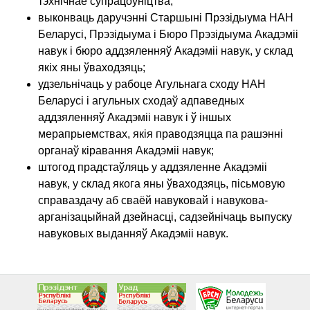
тэхнічнае супрацоўніцтва;
выконваць даручэнні Старшыні Прэзідыума НАН
Беларусі, Прэзідыума і Бюро Прэзідыума Акадэміі
навук і бюро аддзяленняў Акадэміі навук, у склад
якіх яны ўваходзяць;
удзельнічаць у рабоце Агульнага сходу НАН
Беларусі і агульных сходаў адпаведных
аддзяленняў Акадэміі навук і ў іншых
мерапрыемствах, якія праводзяцца па рашэнні
органаў кіравання Акадэміі навук;
штогод прадстаўляць у аддзяленне Акадэміі
навук, у склад якога яны ўваходзяць, пісьмовую
справаздачу аб сваёй навуковай і навукова-
арганізацыйнай дзейнасці, садзейнічаць выпуску
навуковых выданняў Акадэміі навук.