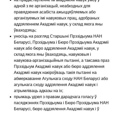
адной з яе арганізацый, неабходных для
правядзення асабіста ажыццяўляемых або
арганізуемых імі навуковых прац, адобраных
аддзяленнем Акадэміі навук, у склад якога яны
ўваходзяць;
уносіць на разгляд Старшыні Прэзідыума НАН
Беларусі, Прэзідыума і Бюро Прэзідыума Акадэміі
навук або бюро аддзялення Акадэміі навук, у
склад якога яны ўваходзяць, навуковыя і
навукова-арганізацыйныя пытанні, а таксама праз
Прэзідыум Акадэміі навук або бюро аддзялення
Акадэміі навук накіроўваць такія пытанні на
абмеркаванне Агульнага сходу НАН Беларусі або
агульнага сходу аддзялення Акадэміі навук і
атрымліваць адказы на іх;
прымаць удзел з правам дарадчага голасу ў
пасяджэннях Прэзідыума і Бюро Прэзідыума НАН
Беларусі, бюро аддзялення Акадэміі навук і ў