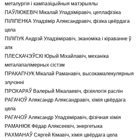
металургія і кампазіцыйныя матэрыялы
ПАЎЛЮКЕВІЧ Мікалай Уладзіміравіч, цеплафізіка
ПІЛІПЕНКА Уладзімір Аляксандравіч, фізіка цвёрдага
цела
ПІЛІПУК Андрэй Уладзіміравіч, эканоміка і кіраванне ў
апк
ПЛЕСКАЧЭЎСКІ Юрый Міхайлавіч, механіка
металапалімерных сістэм
ПРАКАПЧУК Мікалай Раманавіч, высокамалекулярныя
злучэнні
ПРОХАРАЎ Валерый Мікалаевіч, фізіялогія раслін
РАГАЧОЎ Аляксандр Аляксандравіч, хімія цвёрдага
цела
РАГАЧОЎ Аляксандр Уладзіміравіч, фізічная хімія
РАМАНЮК Фёдар Аляксеевіч, энергетыка
РАХМАНАЎ Сяргей Кімавіч, хімія цвёрдага цела