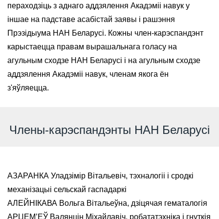
пераходзіць з аднаго аддзялення Акадэміі навук у
іншае на падставе асабістай заявы і рашэння
Прэзідыума НАН Беларусі. Кожны член-карэспандэнт
карыстаецца правам вырашальнага голасу на
агульным сходзе НАН Беларусі і на агульным сходзе
аддзялення Акадэміі навук, членам якога ён
з'яўляецца.
Члены-карэспандэнты НАН Беларусі
АЗАРАНКА Уладзімір Вітальевіч, тэхналогіі і сродкі
механізацыі сельскай гаспадаркі
АЛЕЙНІКАВА Вольга Вітальеўна, дзіцячая гематалогія
АРЦЕМ’ЕЎ Валянцін Міхайлавіч, робататэхніка і гнуткія