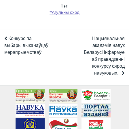
Тэгi
#Агульны сход
Конкурс па
Нацыянальная
выбары выканаўцаў
акадэмія навук
мерапрыемстваў
Беларусі інфармуе
аб правядзенні
конкурсу сярод
навуковых...