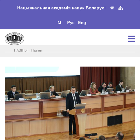
Нацыянальная акадэмія навук Беларусі
Рус
Eng
НАВIНЫ
>
Навіны