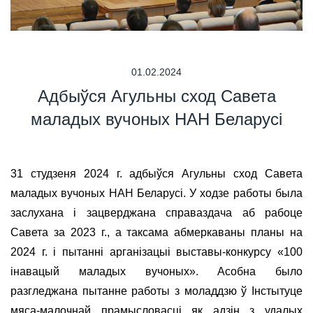
01.02.2024
Адбыўся Агульны сход Савета
маладых вучоных НАН Беларусі
31 студзеня 2024 г. адбыўся Агульны сход Савета
маладых вучоных НАН Беларусі. У ходзе работы была
заслухана і зацверджана справаздача аб рабоце
Савета за 2023 г., а таксама абмеркаваны планы на
2024 г. і пытанні арганізацыі выставы-конкурсу «100
інавацый маладых вучоных». Асобна было
разгледжана пытанне работы з моладдзю ў Інстытуце
мяса-малочнай прамысловасці як адзін з удалых