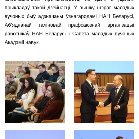
прыкладаў такой дзейнасці. У выніку шэраг маладых
вучоных быў адзначаны ўзнагародамі НАН Беларусі,
Аб’яднанай галіновай прафсаюзнай арганізацыі
работнікаў НАН Беларусі і Савета маладых вучоных
Акадэміі навук.