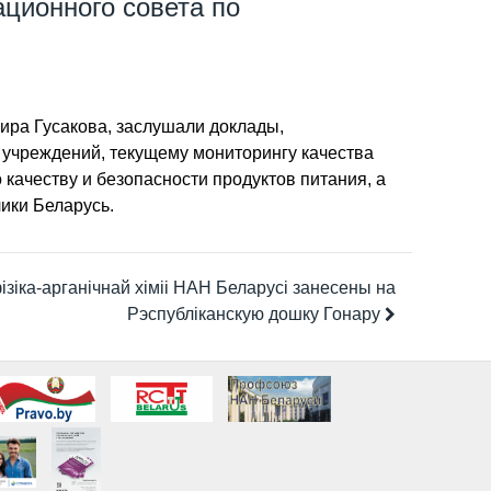
ционного совета по
ира Гусакова, заслушали доклады,
 учреждений, текущему мониторингу качества
качеству и безопасности продуктов питания, а
ики Беларусь.
ізіка-арганічнай хіміі НАН Беларусі занесены на
Рэспубліканскую дошку Гонару