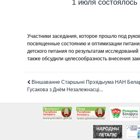
1 июля состоялось
Участники заседания, которое прошло под рук
посвященные состоянию и оптимизации питания
детского питания по результатам исследований 
также обсудили целесообразность внесения зак
Віншаванне Старшыні Прэзідыума НАН Белару
Гусакова з Днём Незалежнасці...