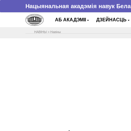
Нацыянальная акадэмія навук Бела
АБ АКАДЭМІІ
ДЗЕЙНАСЦЬ
НАВIНЫ
>
Навіны