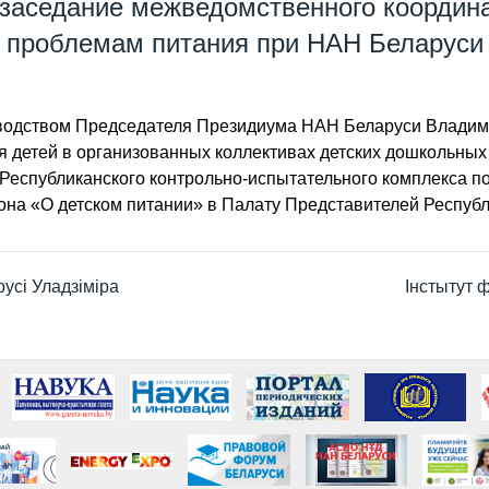
 заседание межведомственного координа
проблемам питания при НАН Беларуси
оводством Председателя Президиума НАН Беларуси Владим
 детей в организованных коллективах детских дошкольных
Республиканского контрольно-испытательного комплекса по 
она «О детском питании» в Палату Представителей Республ
сі Уладзіміра
Інстытут ф