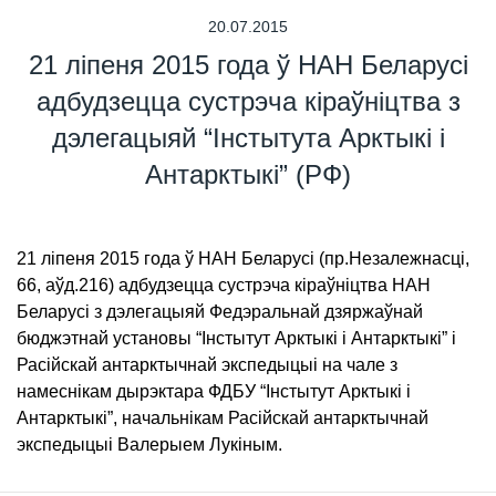
20.07.2015
21 ліпеня 2015 года ў НАН Беларусі
адбудзецца сустрэча кіраўніцтва з
дэлегацыяй “Інстытута Арктыкі і
Антарктыкі” (РФ)
21 ліпеня 2015 года ў НАН Беларусі (пр.Незалежнасці,
66, аўд.216) адбудзецца сустрэча кіраўніцтва НАН
Беларусі з дэлегацыяй Федэральнай дзяржаўнай
бюджэтнай установы “Інстытут Арктыкі і Антарктыкі” і
Расійскай антарктычнай экспедыцыі на чале з
намеснікам дырэктара ФДБУ “Інстытут Арктыкі і
Антарктыкі”, начальнікам Расійскай антарктычнай
экспедыцыі Валерыем Лукіным.