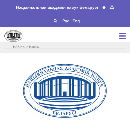
Нацыянальная акадэмія навук Беларусі
Рус
Eng
НАВIНЫ
>
Навіны