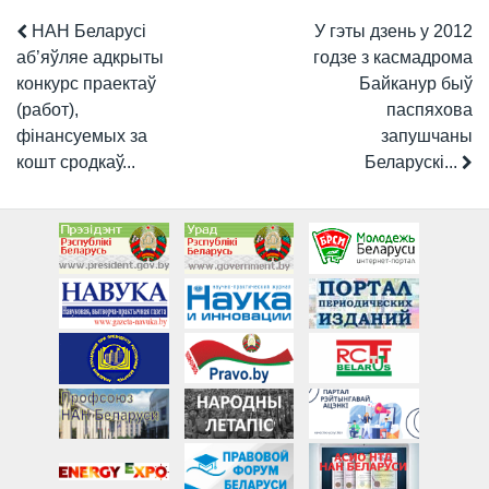
НАН Беларусі
У гэты дзень у 2012
аб’яўляе адкрыты
годзе з касмадрома
конкурс праектаў
Байканур быў
(работ),
паспяхова
фінансуемых за
запушчаны
кошт сродкаў...
Беларускі...