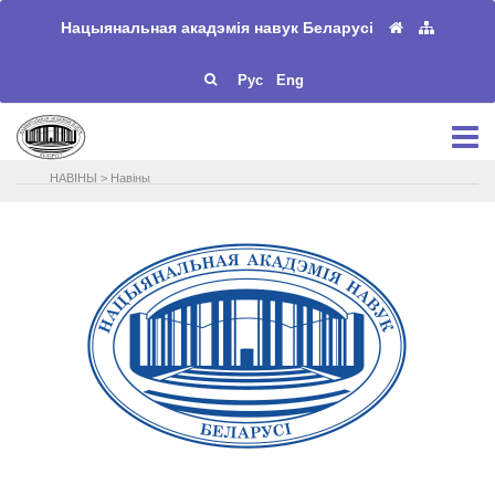
Нацыянальная акадэмія навук Беларусі
Рус
Eng
НАВIНЫ
>
Навіны