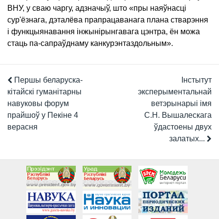
ВНУ, у сваю чаргу, адзначыў, што «пры наяўнасці
сур'ёзнага, дэталёва прапрацаванага плана стварэння
і функцыянавання інжынірынгавага цэнтра, ён можа
стаць па-сапраўднаму канкурэнтаздольным».
Першы беларуска-
Інстытут
кітайскі гуманітарны
эксперыментальнай
навуковы форум
ветэрынарыі імя
прайшоў у Пекіне 4
С.Н. Вышалескага
верасня
ўдастоены двух
залатых...