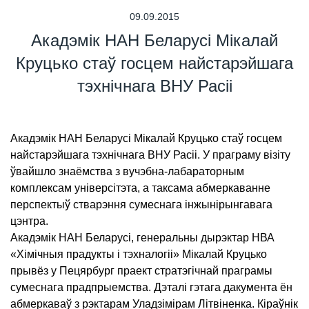
09.09.2015
Акадэмік НАН Беларусі Мікалай
Круцько стаў госцем найстарэйшага
тэхнічнага ВНУ Расіі
Акадэмік НАН Беларусі Мікалай Круцько стаў госцем
найстарэйшага тэхнічнага ВНУ Расіі. У праграму візіту
ўвайшло знаёмства з вучэбна-лабараторным
комплексам універсітэта, а таксама абмеркаванне
перспектыў стварэння сумеснага інжынірынгавага
цэнтра.
Акадэмік НАН Беларусі, генеральны дырэктар НВА
«Хімічныя прадукты і тэхналогіі» Мікалай Круцько
прывёз у Пецярбург праект стратэгічнай праграмы
сумеснага прадпрыемства. Дэталі гэтага дакумента ён
абмеркаваў з рэктарам Уладзімірам Літвіненка. Кіраўнік