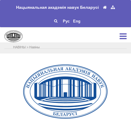
Нацыянальная акадэмія навук Беларусі
Рус
Eng
НАВIНЫ
>
Навіны