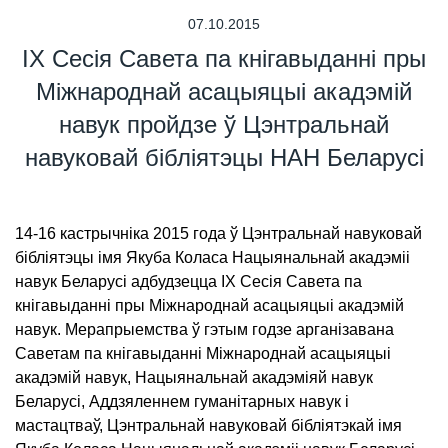
07.10.2015
IX Сесія Савета па кнігавыданні пры
Міжнароднай асацыяцыі акадэмій
навук пройдзе ў Цэнтральнай
навуковай бібліятэцы НАН Беларусі
14-16 кастрычніка 2015 года ў Цэнтральнай навуковай
бібліятэцы імя Якуба Коласа Нацыянальнай акадэміі
навук Беларусі адбудзецца IX Сесія Савета па
кнігавыданні пры Міжнароднай асацыяцыі акадэмій
навук. Мерапрыемства ў гэтым годзе арганізавана
Саветам па кнігавыданні Міжнароднай асацыяцыі
акадэмій навук, Нацыянальнай акадэміяй навук
Беларусі, Аддзяленнем гуманітарных навук і
мастацтваў, Цэнтральнай навуковай бібліятэкай імя