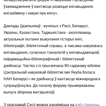
ўзаемадзеянне ў кантэксце развіцця кнігавыдання,
кнігаабмену і навукі пра кнігу».
Даклады ўдзельнікаў - вучоных з Расіі, Беларусі,
Украіны, Казахстана, Таджыкістана - ахопліваюць
актуальныя пытанні вывучэння гісторыі кнігі,
бібліяграфіі, бібліятэчнай справы, а таксама навуковага
кнігавыдання, сучасных тэхналогій у кнігавыдавецкай,
інфармацыйна-бібліяграфічнай і бібліятэчнай
дзейнасці. Частка з іх прысвечана 90-гадоваму юбілею
Цэнтральнай навуковай бібліятэкі імя Якуба Коласа
НАН Беларусі і яе дзейнасці ў кантэксце міжнароднага
супрацоўніцтва. Да пачатку форуму прымеркаваны
выпуск зборніка матэрыялаў.
З праграмай Сесіі можна азнаёміцца на
вэб-старонцы