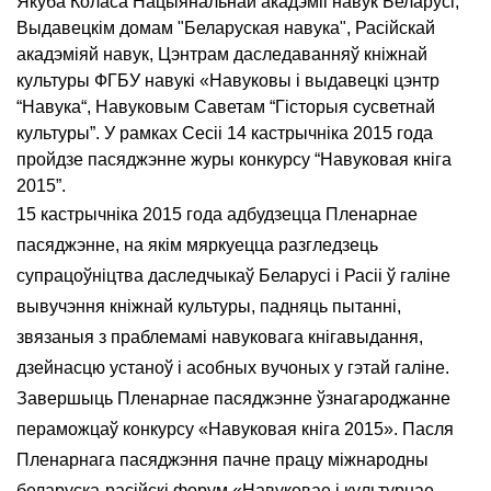
Якуба Коласа Нацыянальнай акадэміі навук Беларусі,
Выдавецкім домам "Беларуская навука", Расійскай
акадэміяй навук, Цэнтрам даследаванняў кніжнай
культуры ФГБУ навукі «Навуковы і выдавецкі цэнтр
“Навука“, Навуковым Саветам “Гісторыя сусветнай
культуры”. У рамках Сесіі 14 кастрычніка 2015 года
пройдзе пасяджэнне журы конкурсу “Навуковая кніга
2015”.
15 кастрычніка 2015 года адбудзецца Пленарнае
пасяджэнне, на якім мяркуецца разгледзець
супрацоўніцтва даследчыкаў Беларусі і Расіі ў галіне
вывучэння кніжнай культуры, падняць пытанні,
звязаныя з праблемамі навуковага кнігавыдання,
дзейнасцю устаноў і асобных вучоных у гэтай галіне.
Завершыць Пленарнае пасяджэнне ўзнагароджанне
пераможцаў конкурсу «Навуковая кніга 2015». Пасля
Пленарнага пасяджэння пачне працу міжнародны
беларуска-расійскі форум «Навуковае і культурнае