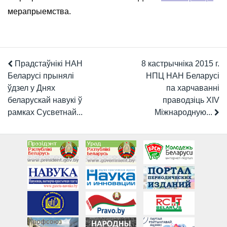
мерапрыемства.
Прадстаўнікі НАН
8 кастрычніка 2015 г.
Беларусі прынялі
НПЦ НАН Беларусі
ўдзел у Днях
па харчаванні
беларускай навукі ў
праводзіць XIV
рамках Сусветнай...
Міжнародную...