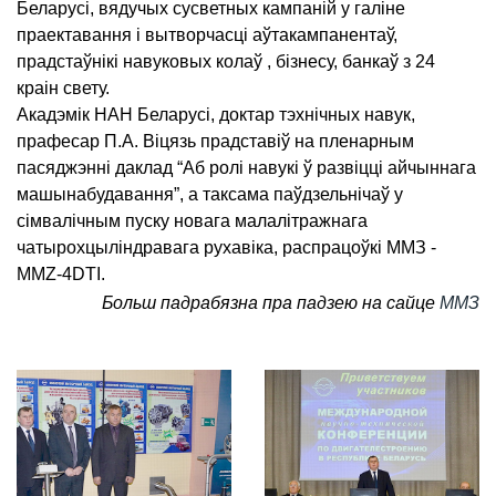
Беларусі, вядучых сусветных кампаній у галіне
праектавання і вытворчасці аўтакампанентаў,
прадстаўнікі навуковых колаў , бізнесу, банкаў з 24
краін свету.
Акадэмік НАН Беларусі, доктар тэхнічных навук,
прафесар П.А. Віцязь прадставіў на пленарным
пасяджэнні даклад “Аб ролі навукі ў развіцці айчыннага
машынабудавання”, а таксама паўдзельнічаў у
сімвалічным пуску новага малалітражнага
чатырохцыліндравага рухавіка, распрацоўкі ММЗ -
MMZ-4DTI.
Больш падрабязна пра падзею на сайце
ММЗ