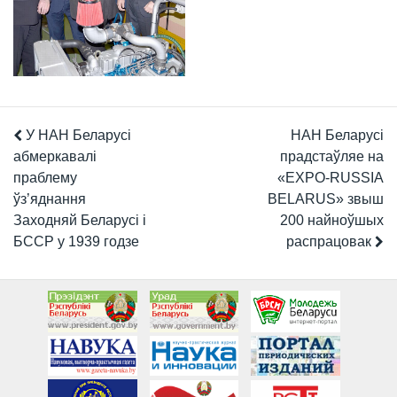
У НАН Беларусі
НАН Беларусі
абмеркавалі
прадстаўляе на
праблему
«EXPO-RUSSIA
ўз’яднання
BELARUS» звыш
Заходняй Беларусі і
200 найноўшых
БССР у 1939 годзе
распрацовак