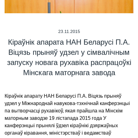
23.11.2015
Кіраўнік апарата НАН Беларусі П.А.
Віцязь прыняў удзел у сімвалічным
запуску новага рухавіка распрацоўкі
Мінскага маторнага завода
Кіраўнік апарату НАН Беларусі П.А. Віцязь прыняў
удзел у Міжнароднай навукова-тэхнічнай канферэнцыі
па вытворчасці рухавікоў, якая прайшла на Мінскім
маторным заводзе 19 лістапада 2015 года У
канферэнцыі прынялі ўдзел кіраўнікі дзяржаўных
органаў кіравання, міністэрстваў і ведамстваў