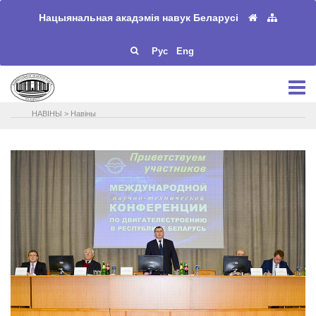
Нацыянальная акадэмія навук Беларусі
Рус
Eng
НАВIНЫ
>
Навіны