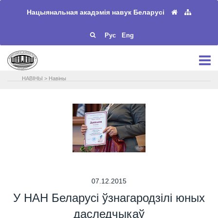
Нацыянальная акадэмія навук Беларусі
Рус
Eng
НАВIНЫ
>
Навіны
07.12.2015
У НАН Беларусі ўзнагародзілі юных
даследчыкаў