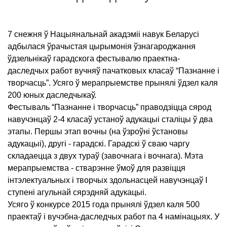
7 снежня ў Нацыянальнай акадэміі навук Беларусі
адбылася ўрачыстая цырымонія ўзнагароджання
ўдзельнікаў гарадскога фестывалю праектна-
даследчых работ вучняў пачатковых класаў “Пазнанне і
творчасць”. Усяго ў мерапрыемстве прынялі ўдзел каля
200 юных даследчыкаў.
Фестываль “Пазнанне і творчасць” праводзіцца сярод
навучэнцаў 2-4 класаў устаноў адукацыі сталіцы ў два
этапы. Першы этап вочны (на ўзроўні ўстановы
адукацыі), другі - гарадскі. Гарадскі ў сваю чаргу
складаецца з двух тураў (завочнага і вочнага). Мэта
мерапрыемства - стварэнне ўмоў для развіцця
інтэлектуальных і творчых здольнасцей навучэнцаў І
ступені агульнай сярэдняй адукацыі.
Усяго ў конкурсе 2015 года прынялі ўдзел каля 500
праектаў і вучэбна-даследчых работ па 4 намінацыях. У