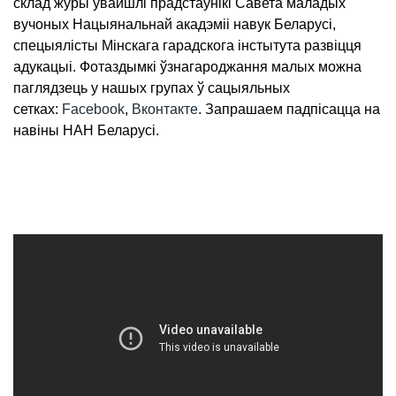
склад журы ўвайшлі прадстаўнікі Савета маладых
вучоных Нацыянальнай акадэміі навук Беларусі,
спецыялісты Мінскага гарадскога інстытута развіцця
адукацыі. Фотаздымкі ўзнагароджання малых можна
паглядзець у нашых групах ў сацыяльных
сетках:
Facebook
,
Вконтакте
. Запрашаем падпісацца на
навіны НАН Беларусі.