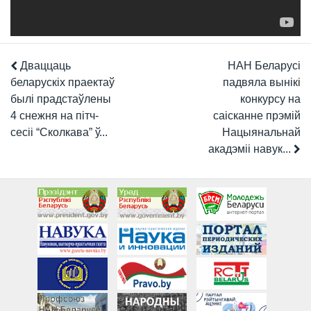
Дваццаць
НАН Беларусі
беларускіх праектаў
падвяла вынікі
былі прадстаўлены
конкурсу на
4 снежня на пітч-
саісканне прэмій
сесіі “Сколкава” ў...
Нацыянальнай
акадэміі навук...