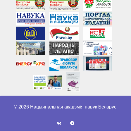
© 2026 Нацыянальная акадэмія навук Беларусі