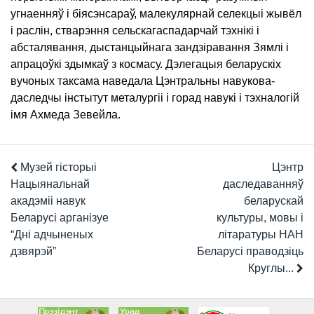
угнаенняў і біясэнсараў, малекулярнай селекцыі жывёл
і раслін, стварэння сельскагаспадарчай тэхнікі і
абсталявання, дыстанцыйнага зандзіравання Зямлі і
апрацоўкі здымкаў з космасу. Дэлегацыя беларускіх
вучоных таксама наведала Цэнтральны навукова-
даследчы інстытут металургіі і горад навукі і тэхналогій
імя Ахмеда Зевейла.
Музей гісторыі
Цэнтр
Нацыянальнай
даследаванняў
акадэміі навук
беларускай
Беларусі арганізуе
культуры, мовы і
“Дні адчыненых
літаратуры НАН
дзвярэй”
Беларусі праводзіць
Круглы...