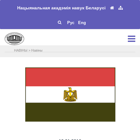
Нацыянальная акадэмія навук Беларусі
Рус
Eng
НАВIНЫ
>
Навіны