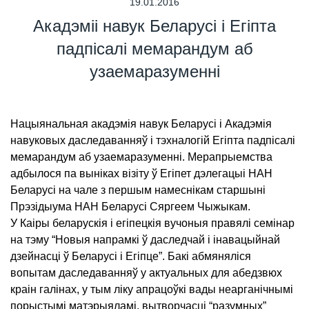
19.01.2016
Акадэміі навук Беларусі і Егіпта
падпісалі мемарандум аб
узаемаразуменні
Нацыянальная акадэмія навук Беларусі і Акадэмія
навуковых даследаванняў і тэхналогій Егіпта падпісалі
мемарандум аб узаемаразуменні. Мерапрыемства
адбылося па выніках візіту ў Егіпет дэлегацыі НАН
Беларусі на чале з першым намеснікам старшыні
Прэзідыума НАН Беларусі Сяргеем Чыжыкам.
У Каіры беларускія і егіпецкія вучоныя правялі семінар
на тэму “Новыя напрамкі ў даследчай і інавацыйнай
дзейнасці ў Беларусі і Егіпце”. Бакі абмяняліся
вопытам даследаванняў у актуальных для абедзвюх
краін галінах, у тым ліку апрацоўкі вады неарганічнымі
порыстымі матэрыяламі, вытворчасці “разумных”