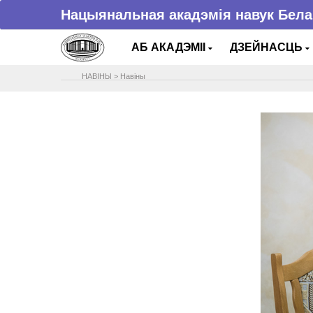
Нацыянальная акадэмія навук Бела
АБ АКАДЭМІІ
ДЗЕЙНАСЦЬ
НАВIНЫ
>
Навіны