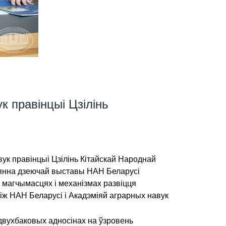
к правінцыі Цзілінь
ук правінцыі Цзілінь Кітайскай Народнай
стаянна дзеючай выставы НАН Беларусі
б магчымасцях і механізмах развіцця
між НАН Беларусі і Акадэміяй аграрных навук
двухбаковых адносінах на ўзровень