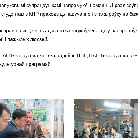
навуковымі супрацоўнікамі напрамую”, намеціць і рэалізоў
студэнтам з КНР праходзіць навучанне і стажыроўку на баз
к правінцыі Цзілінь адзначыла зацікаўленасць у распрацоў
ей і пажылых людзей.
 НАН Беларусі па жывёлагадоўлі, НПЦ НАН Беларусі па зем
культурнай праграмай.