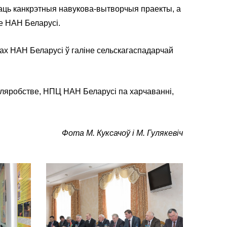
ваць канкрэтныя навукова-вытворчыя праекты, а
е НАН Беларусі.
ках НАН Беларусі ў галіне сельскагаспадарчай
ляробстве, НПЦ НАН Беларусі па харчаванні,
Фота М. Куксачоў і М. Гулякевіч