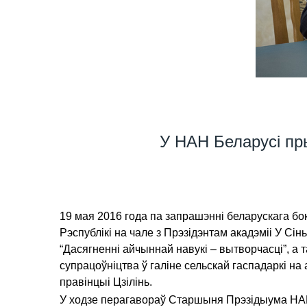
У НАН Беларусі пры
19 мая 2016 года па запрашэнні беларускага бо
Рэспублікі на чале з Прэзідэнтам акадэміі У Сі
“Дасягненні айчыннай навукі – вытворчасці”, а
супрацоўніцтва ў галіне сельскай гаспадаркі на
правінцыі Цзілінь.
У ходзе перагавораў Старшыня Прэзідыума НАН 