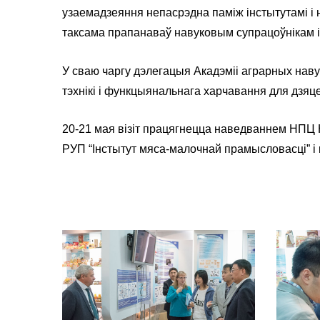
узаемадзеяння непасрэдна паміж інстытутамі і 
таксама прапанаваў навуковым супрацоўнікам і 
У сваю чаргу дэлегацыя Акадэміі аграрных наву
тэхнікі і функцыянальнага харчавання для дзяц
20-21 мая візіт працягнецца наведваннем НПЦ
РУП “Інстытут мяса-малочнай прамысловасці” і 