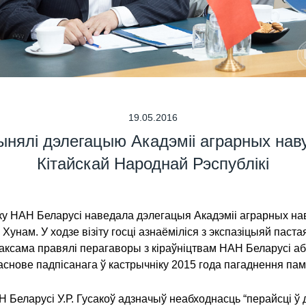
19.05.2016
нялі дэлегацыю Акадэміі аграрных наву
Кітайскай Народнай Рэспублікі
ку НАН Беларусі наведала дэлегацыя Акадэміі аграрных нав
нь Хунам. У ходзе візіту госці азнаёміліся з экспазіцыяй па
 таксама правялі перагаворы з кіраўніцтвам НАН Беларусі а
 аснове падпісанага ў кастрычніку 2015 года пагаднення па
Беларусі У.Р. Гусакоў адзначыў неабходнасць “перайсці ў 