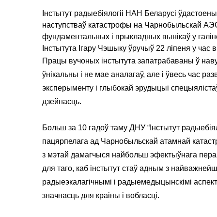
Інстытут радыебіялогіі НАН Беларусі ўдастоены
наступстваў катастрофы на Чарнобыльскай АЭС
фундаментальных і прыкладных вынікаў у галін
Інстытута Ігару Чэшыку ўручыў 22 ліпеня у час 
Працы вучоных інстытута запатрабаваны ў навук
ўнікальны і не мае аналагаў, але і ўвесь час р
эксперыменту і глыбокай эрудыцыі спецыялістаў
дзейнасць.
Больш за 10 гадоў таму ДНУ “Інстытут радыебія
пацярпелага ад Чарнобыльскай атамнай катаст
з мэтай дамагчыся найбольш эфектыўнага пераа
для таго, каб інстытут стаў адным з найважней
радыеэкалагічнымі і радыемедыцынскімі аспект
значнасць для краіны і вобласці.