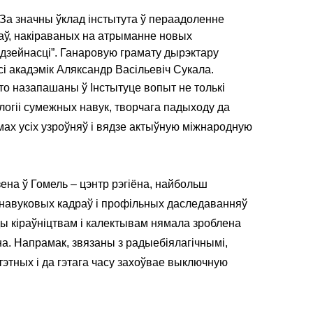
“За значны ўклад інстытута ў пераадоленне
аў, накіраваных на атрыманне новых
дзейнасці”. Ганаровую грамату дырэктару
сі акадэмік Аляксандр Васільевіч Сукала.
то назапашаны ў Інстытуце вопыт не толькі
алогіі сумежных навук, творчага падыходу да
мах усіх узроўняў і вядзе актыўную міжнародную
ена ў Гомель – цэнтр рэгіёна, найбольш
навуковых кадраў і профільных даследаванняў
ы кіраўніцтвам і калектывам нямала зроблена
а. Напрамак, звязаны з радыебіялагічнымі,
этных і да гэтага часу захоўвае выключную