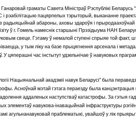
 Ганаровай граматы Савета Міністраў Рэспублікі Беларусь 
 і рэабілітацыю пацярпелых тэрыторый, выкананне праект
е радыяцыйнай абароны, аховы здароўя і прыродаахоўнай 
візіту ў г. Гомель намеснік старшыні Прэзідыума НАН Белару
овым свеце. Гэтаму ў немалой ступені спрыяе той факт, ш
азвіваецца, у тым ліку на базе прыцягнення арсенала і метад
. У цяперашні час інстытут удзельнічае ў навуковых прагра
логіі Нацыянальнай акадэміі навук Беларусі” была пераведз
рофы. Асноўнай мэтай гэтага пераезду была канцэнтрацыя 
долення аддаленых наступстваў катастрофы. За гэтыя гад
шых элементаў навукова-інавацыйнай інфраструктуры рэгіён
амі агульнанавуковай праблематыкі, увайшоў у лік прыярыт