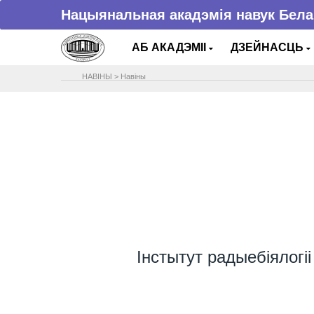
Нацыянальная акадэмія навук Бела
АБ АКАДЭМІІ
ДЗЕЙНАСЦЬ
НАВIНЫ
>
Навіны
Інстытут радыебіялогі