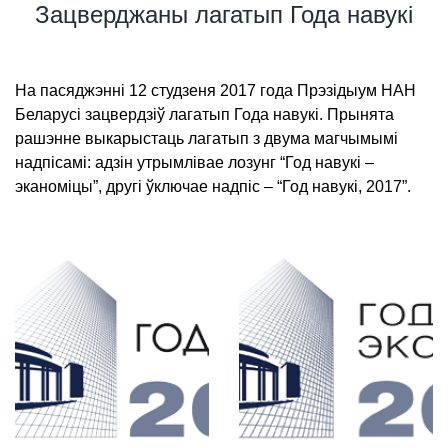
Зацверджаны лагатып Года навукі
На пасяджэнні 12 студзеня 2017 года Прэзідыум НАН
Беларусі зацвердзіў лагатып Года навукі. Прынята
рашэнне выкарыстаць лагатып з двума магчымымі
надпісамі: адзін утрымлівае лозунг “Год навукі –
эканоміцы”, другі ўключае надпіс – “Год навукі, 2017”.