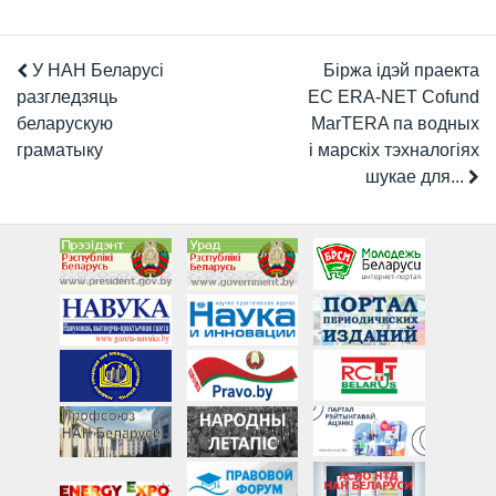
У НАН Беларусі
Біржа ідэй праекта
разгледзяць
ЕС ERA-NET Cofund
беларускую
MarTERA па водных
граматыку
і марскіх тэхналогіях
шукае для...