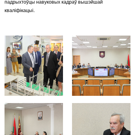
падрыхтоўцы навуковых кадраў вышэйшай
кваліфікацыі.