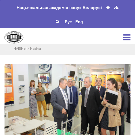
Нацыянальная акадэмія навук Беларусі
Рус
Eng
НАВIНЫ
>
Навіны