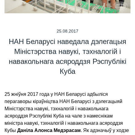
25.08.2017
НАН Беларусі наведала дэлегацыя
Міністэрства навукі, тэхналогій і
навакольнага асяроддзя Рэспублікі
Куба
25 жніўня 2017 года у НАН Беларусі адбыліся
перагаворы кіраўніцтва НАН Беларусі з дэлегацыяй
Міністэрства навукі, тэхналогій і навакольнага
асяроддзя Рэспублікі Куба на чале з намеснікам
міністра навукі, тэхналогій і навакольнага асяроддзя
Кубы
Даніла Алонса Медэрасам
. Як адзначыў у ходзе