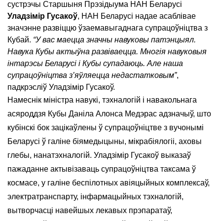
сустрэчы Старшыня Прэзідыума НАН Беларусі
Уладзімір Гусакоў
, НАН Беларусі надае асаблівае
значэнне развіццю ўзаемавыгаднага супрацоўніцтва з
Кубай.
“У вас маецца значны навуковы патэнцыял.
Навука Кубы актыўна развіваецца. Многія навуковыя
інтарэсы Беларусі і Кубы супадаюць. Але наша
супрацоўніцтва з’яўляецца недастатковым”
,
падкрэсліў Уладзімір Гусакоў.
Намеснік міністра навукі, тэхналогій і навакольнага
асяроддзя Кубы Даніла Алонса Медэрас адзначыў, што
кубінскі бок зацікаўлены ў супрацоўніцтве з вучонымі
Беларусі ў галіне біямедыцыны, мікрабіялогіі, аховы
глебы, нанатэхналогій. Уладзімір Гусакоў выказаў
пажаданне актывізаваць супрацоўніцтва таксама ў
космасе, у галіне беспілотных авіяцыйных комплексаў,
электратранспарту, інфармацыйных тэхналогій,
вытворчасці навейшых лекавых прэпаратаў,