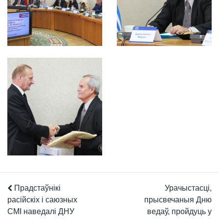
Прадстаўнікі
Урачыстасці,
расійскіх і саюзных
прысвечаныя Дню
СМІ наведалі ДНУ
ведаў, пройдуць у