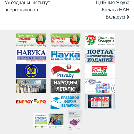
“Аб’яднаны інстытут
ЦНБ імя Якуба
энергетычных і...
Коласа НАН
Беларусі