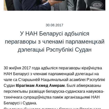
30.08.2017
У НАН Беларусі адбыліся
перагаворы з членамі парламенцкай
дэлегацыі Рэспублікі Судан
30 жніўня 2017 года адбыліся перагаворы кіраўніцтва
НАН Беларусі з членамі парламенцкай дэлегацыі на
чале са Старшынёй Нацыянальнай асамблеі Рэспублікі
Судан
Ібрагімам Ахмед Амерам
. Былі абмеркаваны
перспектывы развіцця беларуска-суданскага навукова-
тэхнічнага супрацоўніцтва паміж арганізацыямі НАН
Беларусі і Судана.