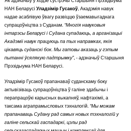
Як адзначыў у ходзе сустрэчы Старшыня Прэзідыума
НАН Беларусі
Уладзімір Гусакоў
, Акадэмія навук
надае асаблівую ўвагу развіццю ўзаемавыгаднага
супрацоўніцтва з Суданам.
“Многія навуковыя
інтарэсы Беларусі і Судана супадаюць, а арганізацыі
Акадэміі навук працуюць па тых напрамках, якія
цікавяць суданскі бок. Мы гатовы аказаць у гэтым
пытанні ўсялякую падтрымку”
, - адзначыў Старшыня
Прэзідыума НАН Беларусі.
Уладзімір Гусакоў прапанаваў суданскаму боку
актывізіваць супрацоўніцтва ў галіне здабычы і
перапрацоўкі карысных выкапняў, нафтахіміі, а
таксама аграпрамысловых тэхналогій.
“Мы можам
прапанаваць Судану рад самых новых тэхналогій у
галіне сельскай гаспадаркі, цэлы рад
сельскагаспадарчых машын і комплексаў для