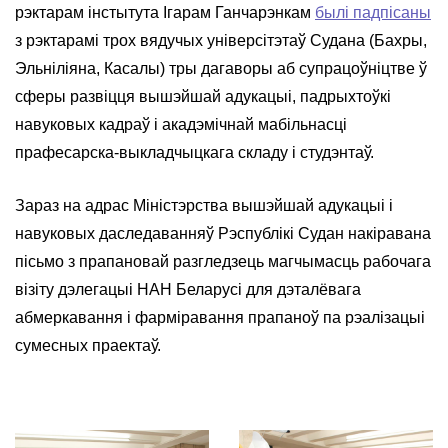
рэктарам інстытута Ігарам Ганчарэнкам
былі падпісаны
з рэктарамі трох вядучых універсітэтаў Судана (Бахры,
Эльніліяна, Касалы) тры дагаворы аб супрацоўніцтве ў
сферы развіцця вышэйшай адукацыі, падрыхтоўкі
навуковых кадраў і акадэмічнай мабільнасці
прафесарска-выкладчыцкага складу і студэнтаў.
Зараз на адрас Міністэрства вышэйшай адукацыі і
навуковых даследаванняў Рэспублікі Судан накіравана
пісьмо з прапановай разгледзець магчымасць рабочага
візіту дэлегацыі НАН Беларусі для дэталёвага
абмеркавання і фарміравання прапаноў па рэалізацыі
сумесных праектаў.