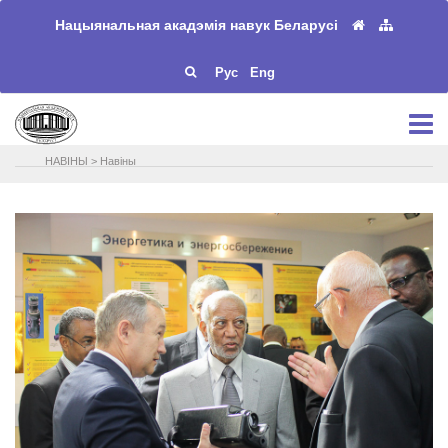
Нацыянальная акадэмія навук Беларусі
Рус
Eng
НАВIНЫ
>
Навіны