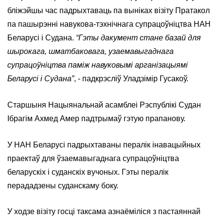
бліжэйшы час падрыхтаваць па выніках візіту Пратакол
па пашырэнні навукова-тэхнічнага супрацоўніцтва НАН
Беларусі і Судана.
“Гэты дакумент стане базай для
шырокага, шматбаковага, узаемавыгаднага
супрацоўніцтва паміж навуковымі арганізацыямі
Беларусі і Судана”
, - падкрэсліў Уладзімір Гусакоў.
Старшыня Нацыянальнай асамблеі Рэспублікі Судан
Ібрагім Ахмед Амер падтрымаў гэтую прапанову.
У НАН Беларусі падрыхтаваны пералік інавацыйных
праектаў для ўзаемавыгаднага супрацоўніцтва
беларускіх і суданскіх вучоных. Гэты пералік
перададзены суданскаму боку.
У ходзе візіту госці таксама азнаёміліся з пастаяннай