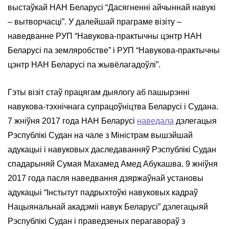
выстаўкай НАН Беларусі “Дасягненні айчыннай навукі
– вытворчасці”. У далейшай праграме візіту –
наведванне РУП “Навукова-практычны цэнтр НАН
Беларусі па земляробстве” і РУП “Навукова-практычны
цэнтр НАН Беларусі па жывёлагадоўлі”.
Гэты візіт стаў працягам дыялогу аб пашырэнні
навукова-тэхнічнага супрацоўніцтва Беларусі і Судана.
7 жніўня 2017 года НАН Беларусі
наведала
дэлегацыя
Рэспублікі Судан на чале з Міністрам вышэйшай
адукацыі і навуковых даследаванняў Рэспублікі Судан
спадарыняй Сумая Махамед Амед Абукашва. 9 жніўня
2017 года пасля наведвання дзяржаўнай установы
адукацыі “Інстытут падрыхтоўкі навуковых кадраў
Нацыянальнай акадэміі навук Беларусі” дэлегацыяй
Рэспублікі Судан і праведзеных перагавораў з