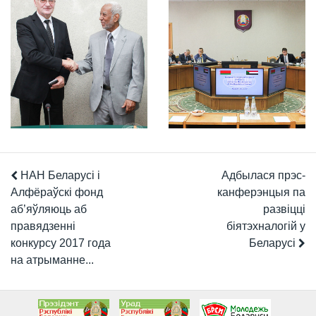
НАН Беларусі і
Адбылася прэс-
Алфёраўскі фонд
канферэнцыя па
аб’яўляюць аб
развіцці
правядзенні
біятэхналогій у
конкурсу 2017 года
Беларусі
на атрыманне...