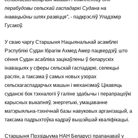
перабудовы сельскай гаспадаркі Судана на
інавацыйны шлях развіцця”
, - падкрэсліў Уладзімір
Гусакоў.
У сваю чаргу Старшыня Нацыянальнай асамблеі
Рэспублікі Судан Ібрагім Ахмед Амер пацвердзіў, што
сёння Судан асабліва зацікаўлены ў беларускіх
інавацыях у сферы сельскай гаспадаркі, селекцыі
раслін, а таксама ў самых новых узорах
сельскагаспадарчых машын і механізмаў. Цікавяць
суданскі бок тэхналогіі ў галіне здабычы і перапрацоўкі
карысных выкапняў, энергетыкі, умацаванне
матэрыяльна-тэхнічнай базы навуковых арганізацый, а
таксама падрыхтоўка кадраў вышэйшай кваліфікацыі.
Старшыня Прэзідыума НАН Беларусі прапанаваў у