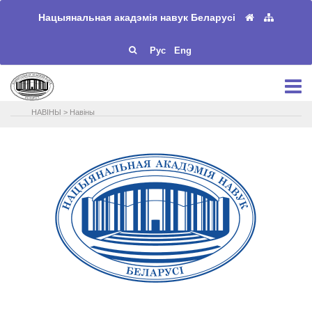
Нацыянальная акадэмія навук Беларусі
Рус
Eng
НАВIНЫ
>
Навіны