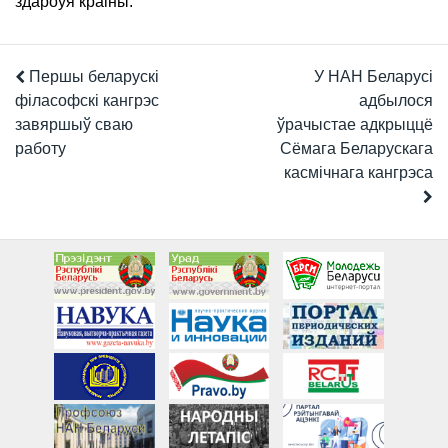
здароўя краіны.
Першы беларускі
У НАН Беларусі
філасофскі кангрэс
адбылося
завяршыў сваю
ўрачыстае адкрыццё
работу
Сёмага Беларускага
касмічнага кангрэса