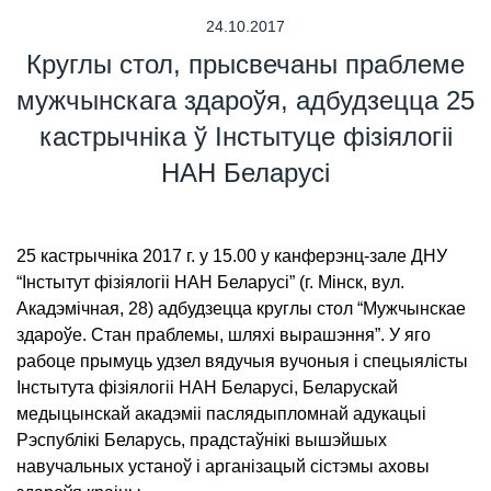
24.10.2017
Круглы стол, прысвечаны праблеме
мужчынскага здароўя, адбудзецца 25
кастрычніка ў Інстытуце фізіялогіі
НАН Беларусі
25 кастрычніка 2017 г. у 15.00 у канферэнц-зале ДНУ
“Інстытут фізіялогіі НАН Беларусі” (г. Мінск, вул.
Акадэмічная, 28) адбудзецца круглы стол “Мужчынскае
здароўе. Стан праблемы, шляхі вырашэння”. У яго
рабоце прымуць удзел вядучыя вучоныя і спецыялісты
Інстытута фізіялогіі НАН Беларусі, Беларускай
медыцынскай акадэміі паслядыпломнай адукацыі
Рэспублікі Беларусь, прадстаўнікі вышэйшых
навучальных устаноў і арганізацый сістэмы аховы