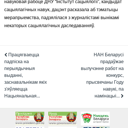
навуковай рабоце ДНУ “Інстытут сацыялогіі”, кандыдат
сацыялагічных навук, дацэнт расказала аб тэматыцы
мерапрыемства, падзялілася з журналістамі вынікамі
некаторых сацыялагічных даследаванняў.
Працягваецца
НАН Беларусі
падпіска на
прадаўжае
перыядычныя
вылучэнне работ на
выданні,
конкурс,
заснавальнікам якіх
прысвечаны Году
з'яўляецца
навукі, па
Нацыянальная...
намінацыі...