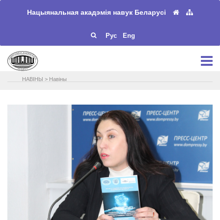
Нацыянальная акадэмія навук Беларусі
Рус
Eng
НАВIНЫ
>
Навіны