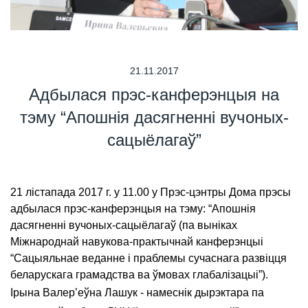
21.11.2017
Адбылася прэс-канферэнцыя на
тэму “Апошнія дасягненні вучоных-
сацыёлагаў”
21 лістапада 2017 г. у 11.00 у Прэс-цэнтры Дома прэсы
адбылася прэс-канферэнцыя на тэму: “Апошнія
дасягненні вучоных-сацыёлагаў (па выніках
Міжнароднай навукова-практычнай канферэнцыі
“Сацыяльнае веданне і праблемы сучаснага развіцця
беларускага грамадства ва ўмовах глабалізацыі”).
Ірына Валер’еўна Лашук - намеснік дырэктара па