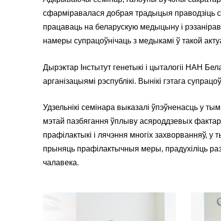
сфарміравалася добрая традыцыя праводзіць се
працаваць на беларускую медыцыну і рэзанірава
намеры супрацоўнічаць з медыкамі ў такой актуа
Дырэктар Інстытут генетыкі і цыталогіі НАН Бел
арганізацыямі рэспублікі. Вынікі гэтага супра
Удзельнікі семінара выказалі ўпэўненасць у т
мэтай пазбягання ўплыву асяроддзевых фактара
прафілактыкі і лячэння многіх захворванняў, у
прыняць прафілактычныя меры, прадухіліць раз
чалавека.