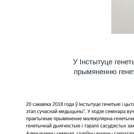
У Інстытуце генет
прымяненню генет
20 сакавіка 2018 года ў Інстытуце генетыкі і 
этап сучаснай медыцыны”. У ходзе семінара ву
практычнае прымяненне малекулярна-генетычна
генетычнай дыягностыкі і тэрапіі сасудзістых з
Адкрываючы семінар, галоўны вучоны сакратар НА