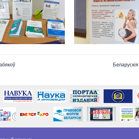
Кабякоў
Беларускія