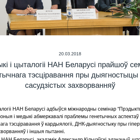
20.03.2018
ыкі і цыталогіі НАН Беларусі прайшоў с
ычнага тэсціравання пры дыягностыцы і 
сасудзiстых захворванняў
цыталогіі НАН Беларусі адбыўся міжнародны семінар “Прэды
чоныя і медыкі абмеркавалі праблемы генетычных аспектаў
га тэсціравання ў кардыялогіі, ДНК-дыягностыку пры гіпе
ахворванняў і іншыя пытанні.
Н Беларусі, акадэмік Аляксандр Кільчэўскі адзначыў, што ў