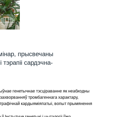
емінар, прысвечаны
тэрапіі сардэчна-
ктыўнае генетычнае тэсціраванне як неабходны
 захворванняў тромбагеннага характару,
ртрафічнай кардыяміяпатыі, вопыт прымянення
 Інстытуце генетыкі і цыталогіі ўжо