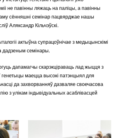
іі не павінны ляжаць на паліцы, а павінны
. Таму сённяшні семінар пацвярджае нашы
ліў Аляксандр Кільчэўскі.
цыталогіі актыўна супрацоўнічае з медыцынскімі
на дадзеным семінары.
огуць дапамагчы скарэкціраваць лад жыцця з
У генетыцы маецца высокі патэнцыял для
льнасці да захворванняў дазваляе своечасова
пію з улікам індывідуальных асаблівасцей