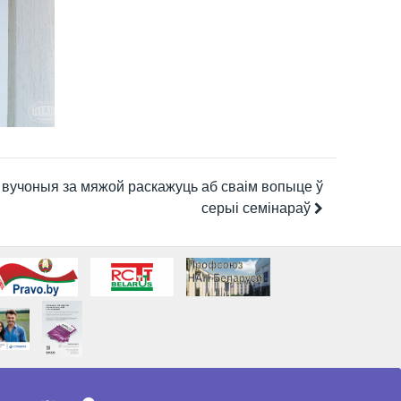
 вучоныя за мяжой раскажуць аб сваім вопыце ў
серыі семінараў