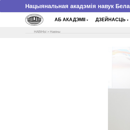
Нацыянальная акадэмія навук Бела
АБ АКАДЭМІІ
ДЗЕЙНАСЦЬ
НАВIНЫ
>
Навіны