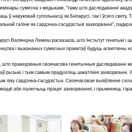
мінары сумесна з медыкамі, “таму што даследаванні акадэм
ць ў навуковай супольнасці як Беларусі, так і ўсяго свету
льнай галіне як сардэчна-сасудзістыя захворванні”, падкрэс
арусі Валянціна Лемеш расказала, што Інстытут генетыкі і 
цоўніцтва і выкананых сумесных праектаў будуць асветлены 
ым, што праведзеныя своечасова генетычныя даследаванні м
ў рызыкі і тым самым прадухіліць шматлікія захворванні. 
 тым ліку сардэчна-сасудзістых. Своечасовае выяўленне схі
віццё або палегчыць працяг захворвання, і прымяняць тэра