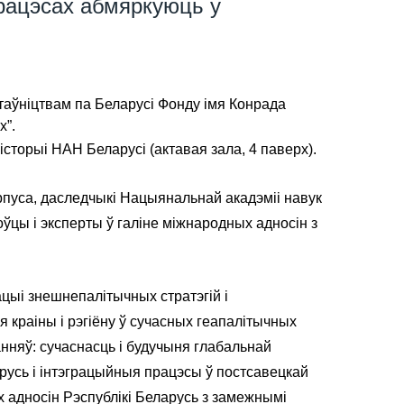
працэсах абмяркуюць у
дстаўніцтвам па Беларусі Фонду імя Конрада
х”.
гісторыі НАН Беларусі (актавая зала, 4 паверх).
рпуса, даследчыкі Нацыянальнай акадэміі навук
цы і эксперты ў галіне міжнародных адносін з
цыі знешнепалітычных стратэгій і
 краіны і рэгіёну ў сучасных геапалітычных
нняў: сучаснасць і будучыня глабальнай
арусь і інтэграцыйныя працэсы ў постсавецкай
х адносін Рэспублікі Беларусь з замежнымі