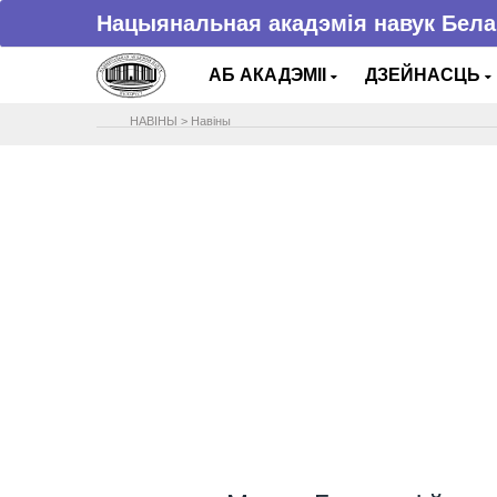
Нацыянальная акадэмія навук Бела
АБ АКАДЭМІІ
ДЗЕЙНАСЦЬ
НАВIНЫ
>
Навіны