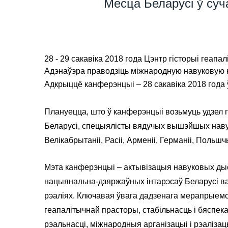
Месца Беларусі ў суч
28 - 29 сакавіка 2018 года Цэнтр гісторыі геап
Адэнаўэра праводзіць міжнародную навуковую 
Адкрыццё канферэнцыі – 28 сакавіка 2018 года ў 1
Плануецца, што ў канферэнцыі возьмуць удзел п
Беларусі, спецыялісты вядучых вышэйшых навуч
Велікабрытаніі, Расіі, Арменіі, Германіі, Польшч
Мэта канферэнцыі – актывізацыя навуковых дыс
нацыянальна-дзяржаўных інтарэсаў Беларусі ва 
рэаліях. Ключавая ўвага дадзенага мерапрыемс
геапалітычнай прасторы, стабільнасць і бяспек
рэальнасці, міжнародныя арганізацыі і рэаліза