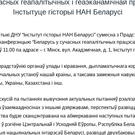
асных геапалітычных і геаэканамічнай 
Інстытуце гісторыі НАН Беларусі
алітыкі ДНУ “Інстытут гісторыі НАН Беларусі” сумесна з Пра
канферэнцыю “Беларусь у сучасных геапалітычных працэса
1.00 па адрасе – г. Мінск, вул. Акадэмічная, д. 1, Інстытут 
радстаўнікі органаў улады і кіравання, дыпламатычнага ко
альных устаноў нашай краіны, а таксама замежныя навукоў
ы, Украіны, Казахстана і інш.
кусій па пытаннях вывучэння актуальных пытанняў рэаліза
ўзаемаадносінах з іншымі дзяржавамі, перспектыў развіцця
тва будзе сканцэнтравана на абмеркаванні наступных пыта
а ў рэгіёне Цэнтральнай і Усходняй Еўропы, Рэспубліка Бел
цыя нацыянальных інтарэсаў Беларусі, развіццё двухбаковы