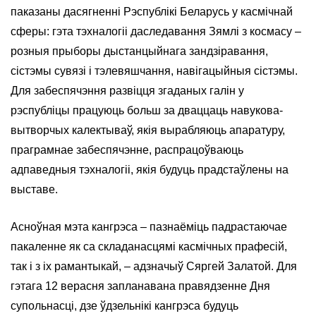
паказаны дасягненні Рэспублікі Беларусь у касмічнай
сферы: гэта тэхналогіі даследавання Зямлі з космасу –
розныя прыборы дыстанцыйнага зандзіравання,
сістэмы сувязі і тэлевяшчання, навігацыйныя сістэмы.
Для забеспячэння развіцця згаданых галін у
рэспубліцы працуюць больш за дваццаць навукова-
вытворчых калектываў, якія вырабляюць апаратуру,
праграмнае забеспячэнне, распрацоўваюць
адпаведныя тэхналогіі, якія будуць прадстаўлены на
выставе.
Асноўная мэта кангрэса – пазнаёміць падрастаючае
пакаленне як са складанасцямі касмічных прафесій,
так і з іх рамантыкай, – адзначыў Сяргей Залатой. Для
гэтага 12 верасня запланавана правядзенне Дня
супольнасці, дзе ўдзельнікі кангрэса будуць