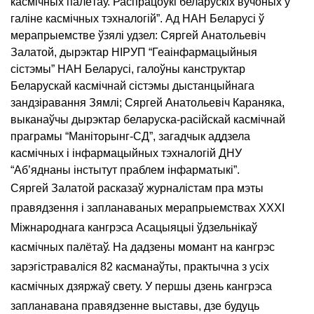
касмічных палётаў. Распрацоўкі беларускіх вучоных у
галіне касмічных тэхналогій”. Ад НАН Беларусі ў
мерапрыемстве ўзялі удзел: Сяргей Анатольевіч
Залатой, дырэктар НІРУП “Геаінфармацыйныя
сістэмы” НАН Беларусі, галоўны канструктар
Беларускай касмічнай сістэмы дыстанцыйнага
зандзіравання Зямлі; Сяргей Анатольевіч Караняка,
выканаўчы дырэктар беларуска-расійскай касмічнай
праграмы “Маніторынг-СД”, загадчык аддзела
касмічных і інфармацыйных тэхналогій ДНУ
“Аб’яднаны інстытут праблем інфарматыкі”.
Сяргей Залатой расказаў журналістам пра мэты
правядзення і запланаваных мерапрыемствах XXXI
Міжнароднага кангрэса Асацыяцыі ўдзельнікаў
касмічных палётаў. На дадзены момант на кангрэс
зарэгістраваліся 82 касманаўты, практычна з усіх
касмічных дзяржаў свету. У першы дзень кангрэса
запланавана правядзенне выставы, дзе будуць