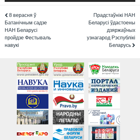
8 верасня ў
Прадстаўнікі НАН
Батанічным садзе
Беларусі ўдастоены
НАН Беларусі
дзяржаўных
пройдзе Фестываль
узнагарод Рэспублікі
навукі
Беларусь