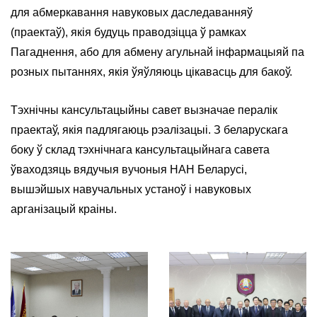
для абмеркавання навуковых даследаванняў
(праектаў), якія будуць праводзіцца ў рамках
Пагаднення, або для абмену агульнай інфармацыяй па
розных пытаннях, якія ўяўляюць цікавасць для бакоў.
Тэхнічны кансультацыйны савет вызначае пералік
праектаў, якія падлягаюць рэалізацыі. З беларускага
боку ў склад тэхнічнага кансультацыйнага савета
ўваходзяць вядучыя вучоныя НАН Беларусі,
вышэйшых навучальных устаноў і навуковых
арганізацый краіны.