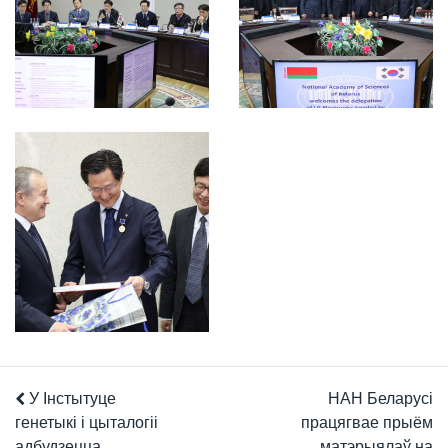
У Інстытуце
НАН Беларусі
генетыкі і цыталогіі
працягвае прыём
адбудзецца
матэрыялаў на