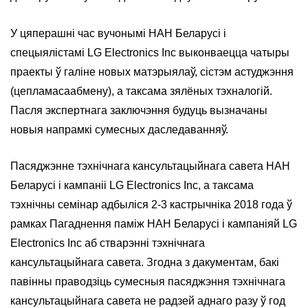
У цяперашні час вучонымі НАН Беларусі і
спецыялістамі LG Electronics Inc выконваецца чатыры
праекты ў галіне новых матэрыялаў, сістэм астуджэння
(цепламасаабмену), а таксама зялёных тэхналогій.
Пасля экспертнага заключэння будуць вызначаны
новыя напрамкі сумесных даследаванняў.
Пасяджэнне тэхнічнага кансультацыйнага савета НАН
Беларусі і кампаніі LG Electronics Inc, а таксама
тэхнічны семінар адбыліся 2-3 кастрычніка 2018 года ў
рамках Пагаднення паміж НАН Беларусі і кампаніяй LG
Electronics Inc аб стварэнні тэхнічнага
кансультацыйнага савета. Згодна з дакументам, бакі
павінны праводзіць сумесныя пасяджэння тэхнічнага
кансультацыйнага савета не радзей аднаго разу ў год