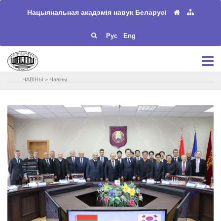
Нацыянальная акадэмія навук Беларусі
Рус
Eng
НАВIНЫ
>
Навіны