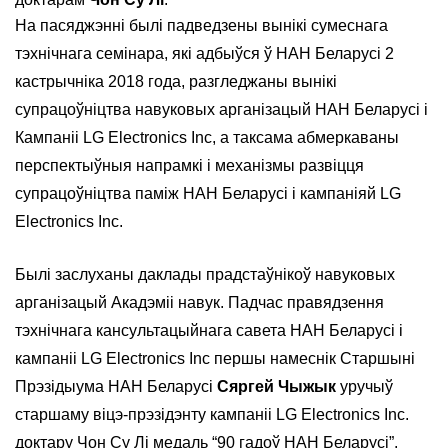
На пасяджэнні былі падведзены вынікі сумеснага
тэхнічнага семінара, які адбыўся ў НАН Беларусі 2
кастрычніка 2018 года, разгледжаны вынікі
супрацоўніцтва навуковых арганізацый НАН Беларусі і
Кампаніі LG Electronics Inc, а таксама абмеркаваны
перспектыўныя напрамкі і механізмы развіцця
супрацоўніцтва паміж НАН Беларусі і кампаніяй LG
Electronics Inc.
Былі заслуханы даклады прадстаўнікоў навуковых
арганізацый Акадэміі навук. Падчас правядзення
тэхнічнага кансультацыйнага савета НАН Беларусі і
кампаніі LG Electronics Inc першы намеснік Старшыні
Прэзідыума НАН Беларусі
Сяргей Чыжык
уручыў
старшаму віцэ-прэзідэнту кампаніі LG Electronics Inc.
доктару Чон Су Лі медаль “90 гадоў НАН Беларусі”.