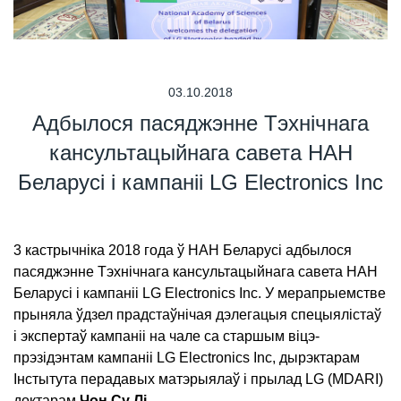
03.10.2018
Адбылося пасяджэнне Тэхнічнага
кансультацыйнага савета НАН
Беларусі і кампаніі LG Electronics Inc
3 кастрычніка 2018 года ў НАН Беларусі адбылося
пасяджэнне Тэхнічнага кансультацыйнага савета НАН
Беларусі і кампаніі LG Electronics Inc. У мерапрыемстве
прыняла ўдзел прадстаўнічая дэлегацыя спецыялістаў
і экспертаў кампаніі на чале са старшым віцэ-
прэзідэнтам кампаніі LG Electronics Inc, дырэктарам
Інстытута перадавых матэрыялаў і прылад LG (MDARI)
доктарам
Чон Су Лі
.