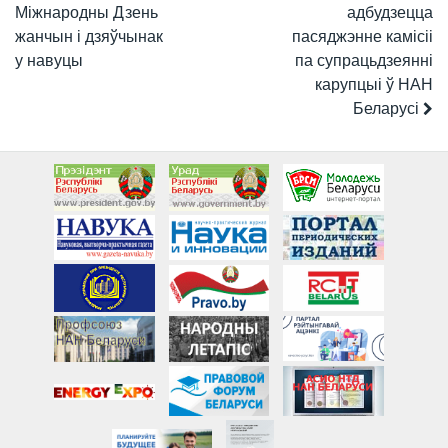
Міжнародны Дзень
адбудзецца
жанчын і дзяўчынак
пасяджэнне камісіі
у навуцы
па супрацьдзеянні
карупцыі ў НАН
Беларусі