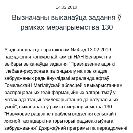
14.02.2019
Вызначаны выканаўца задання ў
рамках мерапрыемства 130
У адпаведнасці з пратаколам № 4 ад 13.02.2019
пасяджэння конкурснай камісіі НАН Беларусі па
выбары выканаўцы задання “Правядзенне ацэнкі
глебава-рэсурснага патэнцыялу на прыкладзе
забруджаных радыёнуклідамі аграландшафтаў
Гомельскай і Магілёўскай абласцей з выкарыстаннем
распрацаваных геаінфармацыйных алгарытмаў у
мэтах адаптацыі землекарыстання да натуральных
умоў”, выкананага ў рамках мерапрыемства 130
“Навуковае рашэнне праблем вядзення сельскай і
лясной гаспадаркі на тэрыторыі радыеактыўнага
забруджвання” Дзяржаўнай праграмы па пераадоленні