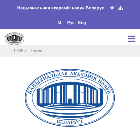
Нацыянальная акадэмія навук Беларусі
Рус
Eng
НАВIНЫ
>
Навіны