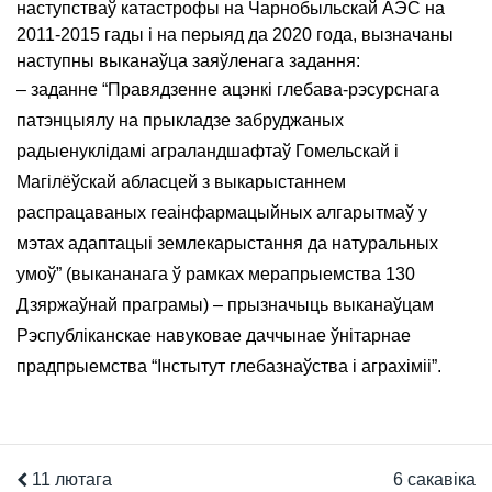
наступстваў катастрофы на Чарнобыльскай АЭС на
2011-2015 гады і на перыяд да 2020 года, вызначаны
наступны выканаўца заяўленага задання:
– заданне “Правядзенне ацэнкі глебава-рэсурснага
патэнцыялу на прыкладзе забруджаных
радыенуклідамі аграландшафтаў Гомельскай і
Магілёўскай абласцей з выкарыстаннем
распрацаваных геаінфармацыйных алгарытмаў у
мэтах адаптацыі землекарыстання да натуральных
умоў” (выкананага ў рамках мерапрыемства 130
Дзяржаўнай праграмы) – прызначыць выканаўцам
Рэспубліканскае навуковае даччынае ўнітарнае
прадпрыемства “Інстытут глебазнаўства і аграхіміі”.
11 лютага
6 сакавіка