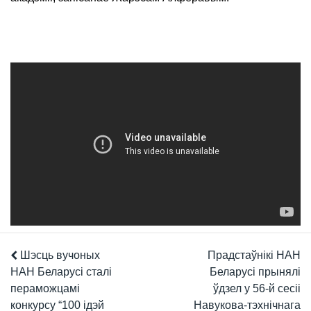
Шэсць вучоных
Прадстаўнікі НАН
НАН Беларусі сталі
Беларусі прынялі
пераможцамі
ўдзел у 56-й сесіі
конкурсу “100 ідэй
Навукова-тэхнічнага