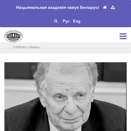
Нацыянальная акадэмія навук Беларусі
Рус
Eng
НАВIНЫ
>
Навіны