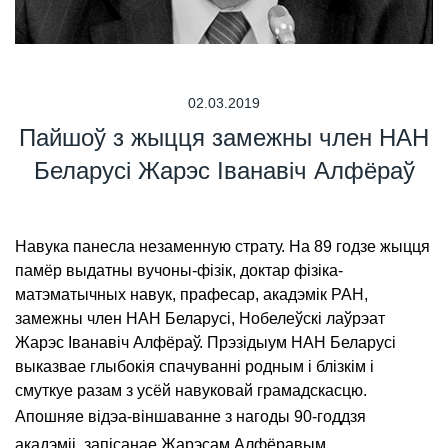
02.03.2019
Пайшоў з жыцця замежны член НАН
Беларусі Жарэс Іванавіч Алфёраў
Навука панесла незаменную страту. На 89 годзе жыцця
памёр выдатны вучоны-фізік, доктар фізіка-
матэматычных навук, прафесар, акадэмік РАН,
замежны член НАН Беларусі, Нобелеўскі лаўрэат
Жарэс Іванавіч Алфёраў. Прэзідыум НАН Беларусі
выказвае глыбокія спачуванні родным і блізкім і
смуткуе разам з усёй навуковай грамадскасцю.
Апошняе відэа-віншаванне з нагоды 90-годдзя
акадэміі, запісанае Жарэсам Алфёравым.