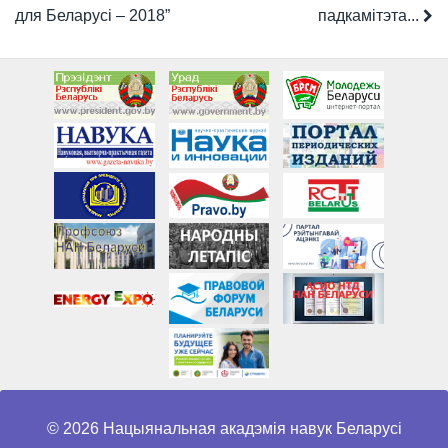
для Беларусі – 2018”
падкамітэта...
© 2026 Нацыянальная акадэмія навук Беларусі