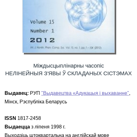
Міждысцыплінарны часопіс
НЕЛІНЕЙНЫЯ З'ЯВЫ Ў СКЛАДАНЫХ СІСТЭМАХ
Выдавец:
РУП
"Выдавецтва «Адукацыя і выхаванне"
,
Мінск, Рэспубліка Беларусь
ISSN
1817-2458
Выдаецца
з ліпеня 1998 г.
Выходзіць штоквартальна на англійскай мове