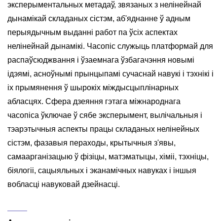
эксперыментальных метадаў, звязаных з нелінейнай
дынамікай складаных сістэм, аб'яднанне ў адным
перыядычным выданні работ па ўсіх аспектах
нелінейнай дынамікі. Часопіс служыць платформай для
распаўсюджвання і ўзаемнага ўзбагачэння новымі
ідэямі, асноўнымі прынцыпамі сучаснай навукі і тэхнікі і
іх прымянення ў шырокіх міждысцыплінарных
абласцях. Сфера дзеяння гэтага міжнароднага
часопіса ўключае ў сябе эксперымент, вылічальныя і
тэарэтычныя аспекты працы складаных нелінейных
сістэм, фазавыя пераходы, крытычныя з'явы,
самаарганізацыю ў фізіцы, матэматыцы, хіміі, тэхніцы,
біялогіі, сацыяльных і эканамічных навуках і іншыя
вобласці навуковай дзейнасці.