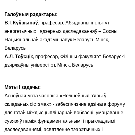
Галоўныя рэдактары
:
В.І. Куўшынаў
, прафесар, Аб'яднаны інстытут
энергетычных і ядзерных даследаванняў – Сосны
Нацыянальнай акадэміі навук Беларусі, Мінск,
Беларусь
А.Л. Тоўсцік
, прафесар, Фізічны факультэт, Беларускі
дзяржаўны універсітэт, Мінск, Беларусь
Мэты і задачы:
Асноўная мэта часопіса «Нелінейныя з'явы ў
складаных сістэмах» - забеспячэнне адзінага форуму
для гэтай міждысцыплінарнай вобласці, умацаванне
сувязяў паміж фундаментальнымі і прыкладнымі
даследаваннямі, асвятленне тэарэтычных і