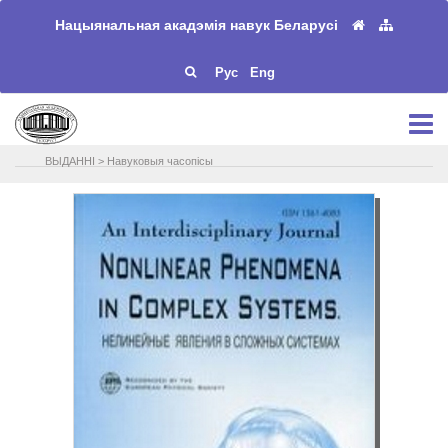
Нацыянальная акадэмія навук Беларусі
Рус
Eng
ВЫДАННІ
>
Навуковыя часопісы