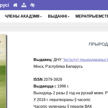
русі
ЧЛЕНЫ АКАДЭМІІ
ВЫДАННІ
МЕРАПРЫЕМС
ПРЫРОД
Выдавец:
ДНУ
"Інстытут прыродакарыст
Мінск, Рэспубліка Беларусь
ISSN
2079-3928
Выдаецца
с 1996 г.
Выходзіць 2 разы ў год на рускай мове. 
У 2018 г. ператвораны ў часопіс
Часопіс уключаны ў пералік ВАК