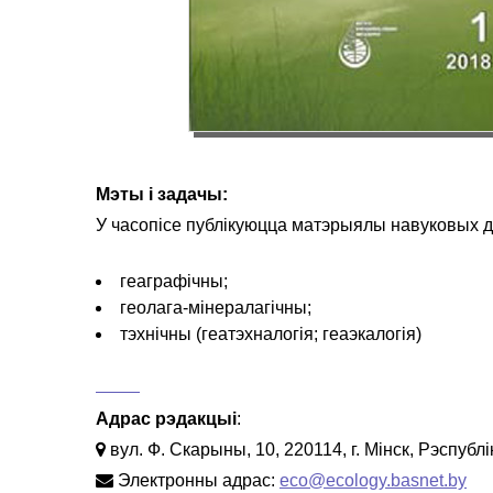
Мэты і задачы:
У часопісе публікуюцца матэрыялы навуковых д
геаграфічны;
геолага-мінералагічны;
тэхнічны (геатэхналогія; геаэкалогія)
Адрас рэдакцыі
:
вул. Ф. Скарыны, 10, 220114, г. Мінск, Рэспубл
Электронны адрас:
eco@ecology.basnet.by