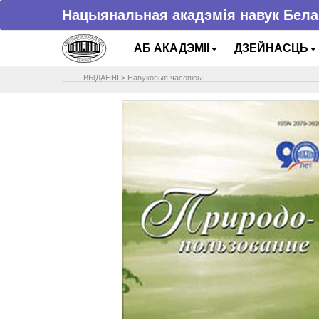
Нацыянальная акадэмія навук Бела
АБ АКАДЭМІІ
ДЗЕЙНАСЦЬ
ВЫДАННІ
>
Навуковыя часопісы