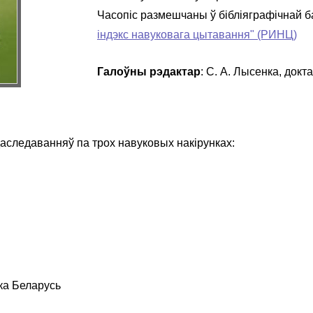
Часопіс размешчаны ў бібліяграфічнай 
індэкс навуковага цытавання" (РИНЦ)
Галоўны рэдактар
: С. А. Лысенка, докта
аследаванняў па трох навуковых накірунках:
іка Беларусь