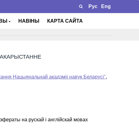
Рус
Eng
ТВЫ
НАВІНЫ
КАРТА САЙТА
АКАРЫСТАННЕ
ання Нацыянальнай акадэміі навук Беларусі"
,
Рэфераты на рускай і англійскай мовах