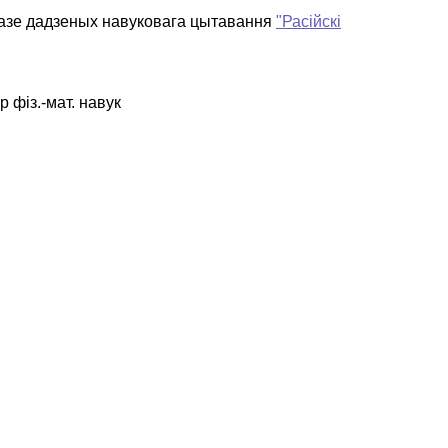
базе дадзеных навуковага цытавання
"Расійскі
р фіз.-мат. навук