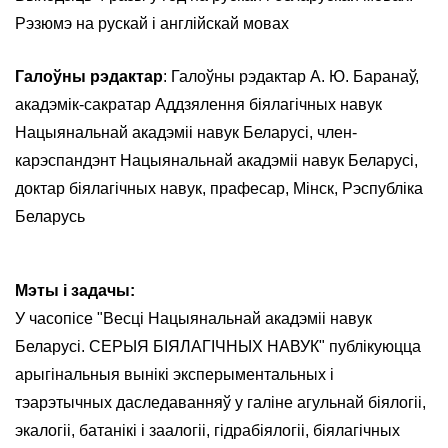
Рэзюмэ на рускай і англійскай мовах
Галоўны рэдактар
: Галоўны рэдактар ​​А. Ю. Баранаў,
акадэмік-сакратар Аддзялення біялагічных навук
Нацыянальнай акадэміі навук Беларусі, член-
карэспандэнт Нацыянальнай акадэміі навук Беларусі,
доктар біялагічных навук, прафесар, Мінск, Рэспубліка
Беларусь
Мэты і задачы:
У часопісе "Весці Нацыянальнай акадэміі навук
Беларусі. СЕРЫЯ БІЯЛАГІЧНЫХ НАВУК" публікуюцца
арыгінальныя вынікі эксперыментальных і
тэарэтычных даследаванняў у галіне агульнай біялогіі,
экалогіі, батанікі і заалогіі, гідрабіялогіі, біялагічных