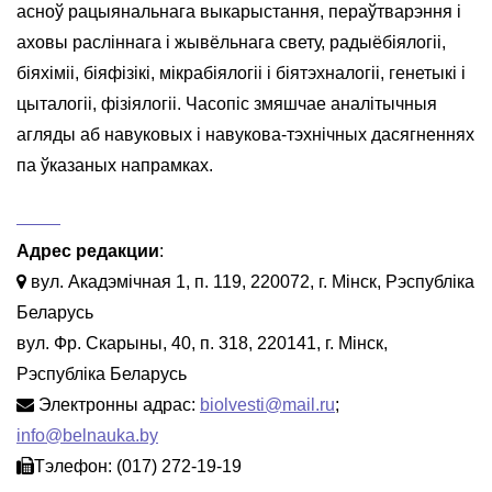
асноў рацыянальнага выкарыстання, пераўтварэння і
аховы расліннага і жывёльнага свету, радыёбіялогіі,
біяхіміі, біяфізікі, мікрабіялогіі і біятэхналогіі, генетыкі і
цыталогіі, фізіялогіі. Часопіс змяшчае аналітычныя
агляды аб навуковых і навукова-тэхнічных дасягненнях
па ўказаных напрамках.
Адрес редакции
:
вул. Акадэмічная 1, п. 119, 220072, г. Мінск, Рэспубліка
Беларусь
вул. Фр. Скарыны, 40, п. 318, 220141, г. Мінск,
Рэспубліка Беларусь
Электронны адрас:
biolvesti@mail.ru
;
info@belnauka.by
Тэлефон: (017) 272-19-19