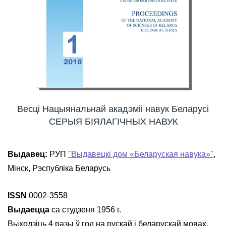
Весці Нацыянальнай акадэміі навук Беларусі
СЕРЫЯ БІЯЛАГІЧНЫХ НАВУК
Выдавец:
РУП
"Выдавецкі дом «Беларуская навука»"
,
Мінск, Рэспубліка Беларусь
ISSN
0002-3558
Выдаецца
са студзеня 1956 г.
Выходзіць 4 разы ў год на рускай і беларускай мовах.