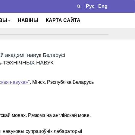
Рус
Eng
ТВЫ
НАВІНЫ
КАРТА САЙТА
 акадэміі навук Беларусі
А-ТЭХНІЧНЫХ НАВУК
ская навука»"
, Мінск, Рэспубліка Беларусь
ускай мовах. Рэзюмэ на англійскай мове.
ы навуковы супрацоўнік лабараторыі