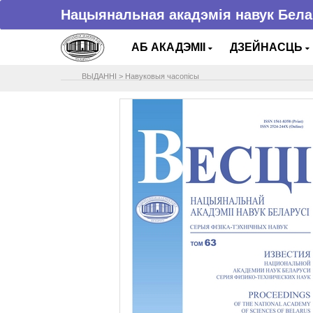
Нацыянальная акадэмія навук Бела
АБ АКАДЭМІІ
ДЗЕЙНАСЦЬ
ВЫДАННІ
>
Навуковыя часопісы