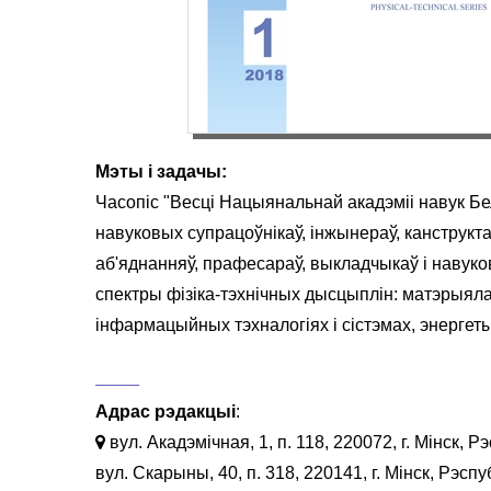
Мэты і задачы:
Часопіс "Весці Нацыянальнай акадэміі навук Бе
навуковых супрацоўнікаў, інжынераў, канструкта
аб'яднанняў, прафесараў, выкладчыкаў і навук
спектры фізіка-тэхнічных дысцыплін: матэрыял
інфармацыйных тэхналогіях і сістэмах, энергетыц
Адрас рэдакцыі
:
вул. Акадэмічная, 1, п. 118, 220072, г. Мінск, 
вул. Скарыны, 40, п. 318, 220141, г. Мінск, Рэсп