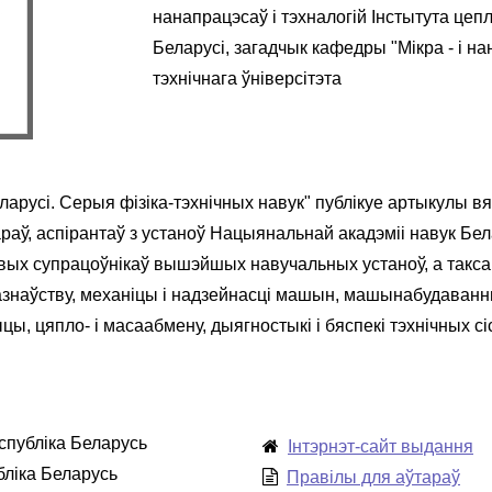
нанапрацэсаў і тэхналогій Інстытута цеп
Беларусі, загадчык кафедры "Мікра - і н
тэхнічнага ўніверсітэта
ларусі. Серыя фізіка-тэхнічных навук" публікуе артыкулы вя
раў, аспірантаў з устаноў Нацыянальнай акадэміі навук Бел
овых супрацоўнікаў вышэйшых навучальных устаноў, а так
азнаўству, механіцы і надзейнасці машын, машынабудаванн
ы, цяпло- і масаабмену, дыягностыкі і бяспекі тэхнічных сі
Рэспубліка Беларусь
Інтэрнэт-сайт выдання
убліка Беларусь
Правілы для аўтараў