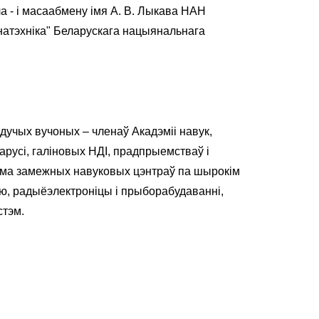
ла - і масаабмену імя А. В. Лыкава НАН
анатэхніка" Беларускага нацыянальнага
дучых вучоных – членаў Акадэміі навук,
арусі, галіновых НДІ, прадпрыемстваў і
сама замежных навуковых цэнтраў па шырокім
ю, радыёэлектроніцы і прыборабудаванні,
стэм.