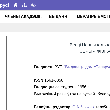
русі
ЧЛЕНЫ АКАДЭМІІ
ВЫДАННІ
МЕРАПРЫЕМС
Весці Нацыянальнай
СЕРЫЯ ФІЗІК
Выдавец:
РУП
"Выдавецкі дом «Белару
ISSN
1561-8358
Выдаецца
са студзеня 1956 г.
Выходзіць 4 разы ў год на рускай і белар
Галоўны рэдактар
:
С.А. Чыжык
, галоўн