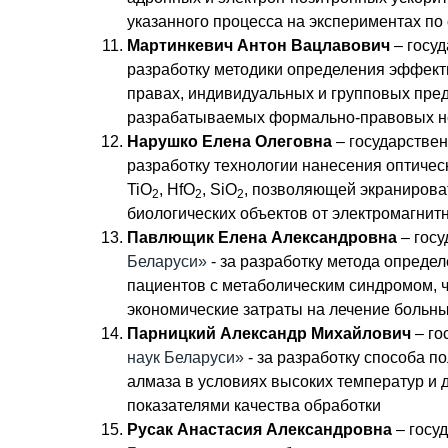
указанного процесса на экспериментах п
Мартинкевич Антон Вацлавович
– госу
разработку методики определения эффект
правах, индивидуальных и групповых пред
разрабатываемых формально-правовых но
Нарушко Елена Олеговна
– государстве
разработку технологии нанесения оптичес
TiO
, HfO
, SiO
, позволяющей экранирова
2
2
2
биологических объектов от электромагнит
Павлющик Елена Александровна
– госу
Беларуси»
- за разработку метода опреде
пациентов с метаболическим синдромом, ч
экономические затраты на лечение больн
Парницкий Александр Михайлович
– го
наук Беларуси»
- за разработку способа п
алмаза в условиях высоких температур и
показателями качества обработки
Русак Анастасия Александровна
– госу