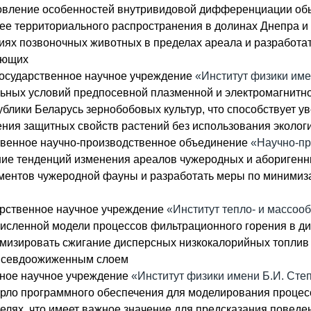
новление особенностей внутривидовой дифференциации обы
е территориального распространения в долинах Днепра и 
ях позвоночных животных в пределах ареала и разработать
ающих
государственное научное учреждение
«Институт физики им
льных условий предпосевной плазменной и электромагнитн
блики Беларусь зернобобовых культур, что способствует у
ния защитных свойств растений без использования эколог
твенное научно-производственное объединение
«Научно-пр
ние тенденций изменения ареалов чужеродных и аборигенн
ментов чужеродной фауны и разработать меры по минимиза
арственное научное учреждение
«Институт тепло- и массоо
 численной модели процессов фильтрационного горения в д
имизировать сжигание дисперсных низкокалорийных топлив
 псевдоожиженным слоем
нное научное учреждение
«Институт физики имени Б.И. Сте
Карло программного обеспечения для моделирования проце
телях, что имеет важное значение для предсказания пове