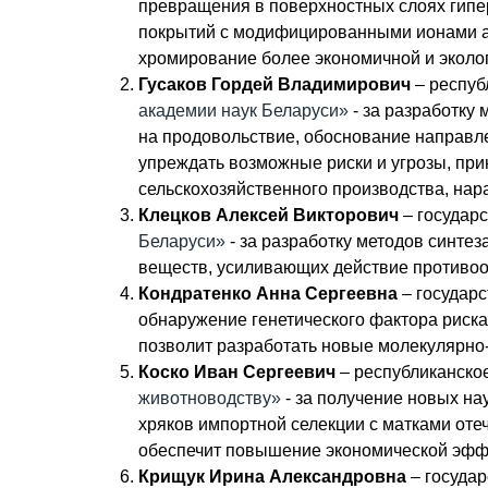
превращения в поверхностных слоях гипер
покрытий с модифицированными ионами аз
хромирование более экономичной и эколо
Гусаков Гордей Владимирович
– респуб
академии наук Беларуси»
- за разработку
на продовольствие, обоснование направ
упреждать возможные риски и угрозы, пр
сельскохозяйственного производства, на
Клецков Алексей Викторович
– государ
Беларуси»
- за разработку методов синте
веществ, усиливающих действие противоо
Кондратенко Анна Сергеевна
– государ
обнаружение генетического фактора риск
позволит разработать новые молекулярно
Коско Иван Сергеевич
– республиканско
животноводству»
- за получение новых н
хряков импортной селекции с матками от
обеспечит повышение экономической эффе
Крищук Ирина Александровна
– госуда