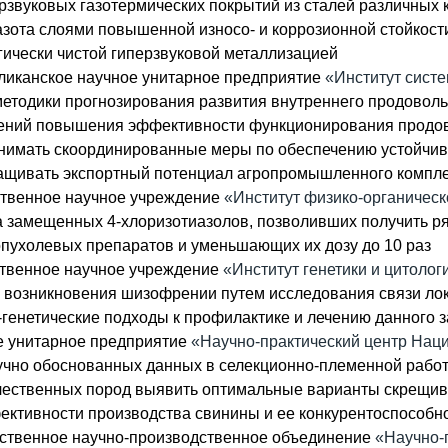
звуковых газотермических покрытий из сталей различных к
ота слоями повышенной износо- и коррозионной стойкости,
гически чистой гиперзвуковой металлизацией
ликанское научное унитарное предприятие
«Институт сист
 методики прогнозирования развития внутреннего продовол
лений повышения эффективности функционирования продов
инимать скоординированные меры по обеспечению устойчиво
ращивать экспортный потенциал агропромышленного компл
ственное научное учреждение
«Институт физико-органичес
за замещенных 4-хлоризотиазолов, позволивших получить р
пухолевых препаратов и уменьшающих их дозу до 10 раз
ственное научное учреждение
«Институт генетики и цитоло
а возникновения шизофрении путем исследования связи л
-генетические подходы к профилактике и лечению данного 
е унитарное предприятие
«Научно-практический центр Нац
аучно обоснованных данных в селекционно-племенной рабо
ечественных пород выявить оптимальные варианты скрещив
ктивности производства свинины и ее конкурентоспособно
рственное научно-производственное объединение
«Научно-