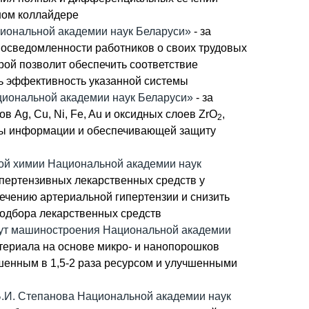
ном коллайдере
циональной академии наук Беларуси»
- за
 осведомленности работников о своих трудовых
рой позволит обеспечить соответствие
 эффективность указанной системы
циональной академии наук Беларуси»
- за
 Ag, Cu, Ni, Fe, Au и оксидных слоев ZrO
,
2
иты информации и обеспечивающей защиту
ой химии Национальной академии наук
ипертензивных лекарственных средств у
ечению артериальной гипертензии и снизить
одбора лекарственных средств
ут машиностроения Национальной академии
атериала на основе микро- и нанопорошков
шенным в 1,5-2 раза ресурсом и улучшенными
Б.И. Степанова Национальной академии наук