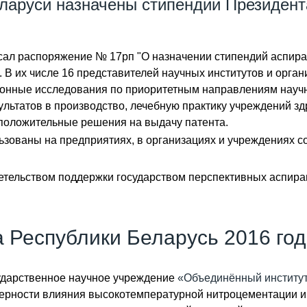
ларуси назначены стипендии Президент
сал распоряжение № 17рп "О назначении стипендий аспира
. В их числе 16 представителей научных институтов и орг
нные исследования по приоритетным направлениям научно
ультатов в производство, лечебную практику учреждений з
 положительные решения на выдачу патента.
ьзованы на предприятиях, в организациях и учреждениях 
тельством поддержки государством перспективных аспиран
 Республики Беларусь 2016 год
ударственное научное учреждение
«Объединённый институ
мерности влияния высокотемпературной нитроцементации и