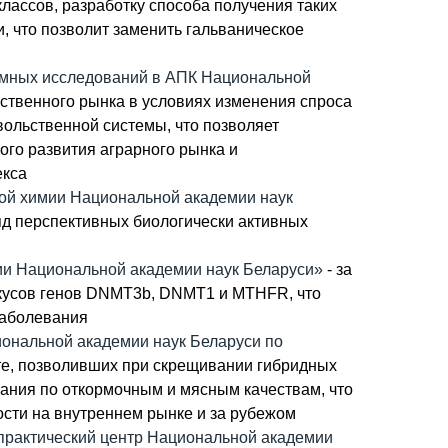
лассов, разработку способа получения таких
 что позволит заменить гальваническое
емных исследований в АПК Национальной
ьственного рынка в условиях изменения спроса
ольственной системы, что позволяет
го развития аграрного рынка и
екса
кой химии Национальной академии наук
яд перспективных биологически активных
гии Национальной академии наук Беларуси»
- за
окусов генов DNMT3b, DNMT1 и MTHFR, что
заболевания
иональной академии наук Беларуси по
те, позволивших при скрещивании гибридных
ания по откормочным и мясным качествам, что
сти на внутреннем рынке и за рубежом
практический центр Национальной академии