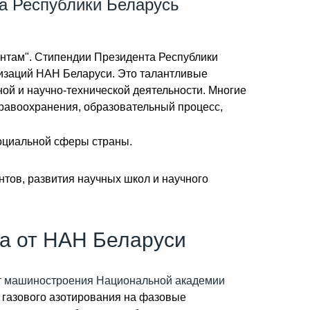
а Республики Беларусь
нтам". Стипендии Президента Республики
анизаций НАН Беларуси. Это талантливые
й и научно-технической деятельности. Многие
дравоохранения, образовательный процесс,
социальной сферы страны.
тов, развития научных школ и научного
а от НАН Беларуси
т машиностроения Национальной академии
 газового азотирования на фазовые