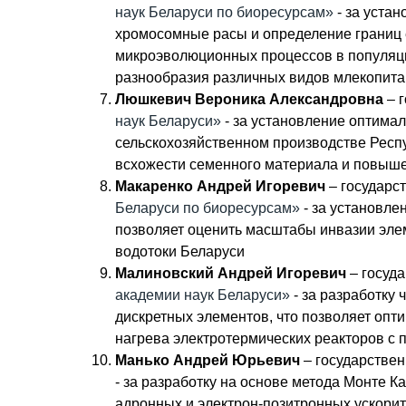
наук Беларуси по биоресурсам»
- за уста
хромосомные расы и определение границ е
микроэволюционных процессов в популяци
разнообразия различных видов млекопит
Люшкевич Вероника Александровна
– 
наук Беларуси»
- за установление оптима
сельскохозяйственном производстве Респу
всхожести семенного материала и повыше
Макаренко Андрей Игоревич
– государс
Беларуси по биоресурсам»
- за установле
позволяет оценить масштабы инвазии эле
водотоки Беларуси
Малиновский Андрей Игоревич
– госуд
академии наук Беларуси»
- за разработку
дискретных элементов, что позволяет опт
нагрева электротермических реакторов с
Манько Андрей Юрьевич
– государстве
- за разработку на основе метода Монте 
адронных и электрон-позитронных ускори