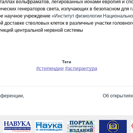
исталлах вольфраматов, легированных ионами европия и сп
ических генераторов света, излучающих в безопасном для 
ое научное учреждение
«Институт физиологии Национально
й доставке стволовых клеток в различные участки головног
ункций центральной нервной системы
Теги
#стипендии
#аспирантура
нференции,
Об открытиях