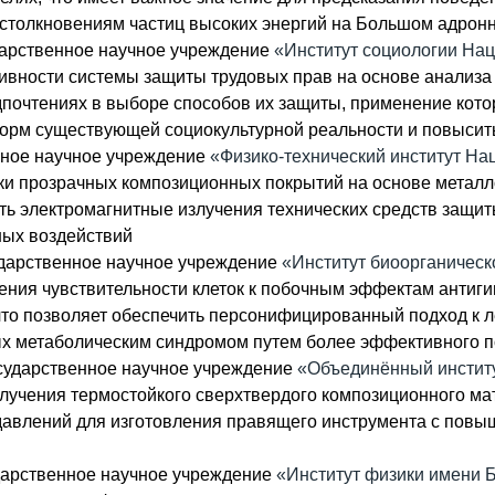
о столкновениям частиц высоких энергий на Большом адрон
дарственное научное учреждение
«Институт социологии На
ивности системы защиты трудовых прав на основе анализа
почтениях в выборе способов их защиты, применение кото
рм существующей социокультурной реальности и повысить
нное научное учреждение
«Физико-технический институт На
ки прозрачных композиционных покрытий на основе металлов
ть электромагнитные излучения технических средств защ
ных воздействий
дарственное научное учреждение
«Институт биоорганическ
ления чувствительности клеток к побочным эффектам антиг
то позволяет обеспечить персонифицированный подход к л
ых метаболическим синдромом путем более эффективного п
сударственное научное учреждение
«Объединённый инстит
олучения термостойкого сверхтвердого композиционного м
 давлений для изготовления правящего инструмента с повы
дарственное научное учреждение
«Институт физики имени 