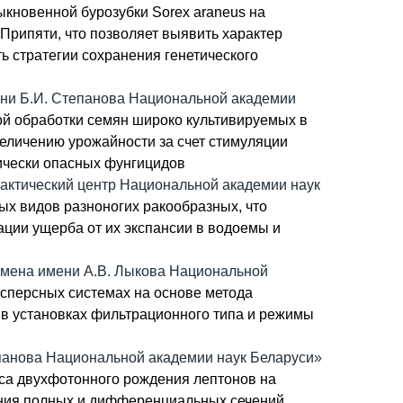
кновенной бурозубки Sorex araneus на
Припяти, что позволяет выявить характер
 стратегии сохранения генетического
ени Б.И. Степанова Национальной академии
ой обработки семян широко культивируемых в
величению урожайности за счет стимуляции
ически опасных фунгицидов
актический центр Национальной академии наук
ых видов разноногих ракообразных, что
ции ущерба от их экспансии в водоемы и
бмена имени А.В. Лыкова Национальной
исперсных системах на основе метода
 в установках фильтрационного типа и режимы
панова Национальной академии наук Беларуси»
сса двухфотонного рождения лептонов на
дения полных и дифференциальных сечений