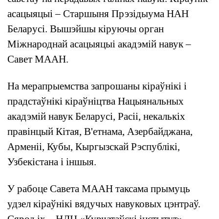
асацыяцыі – Старшыня Прэзідыума НАН
Беларусі. Вышэйшы кіруючы орган
Міжнароднай асацыяцыі акадэмій навук –
Савет МААН.
На мерапрыемства запрошаны кіраўнікі і
прадстаўнікі кіраўніцтва Нацыянальных
акадэмій навук Беларусі, Расіі, некалькіх
правінцый Кітая, В'етнама, Азербайджана,
Арменіі, Кубы, Кыргызскай Рэспублікі,
Узбекістана і іншыя.
У рабоце Савета МААН таксама прымуць
удзел кіраўнікі вядучых навуковых цэнтраў.