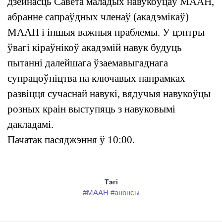
дзейнасць Савета маладых навукоўцаў МААН,
абранне сапраўдных членаў (акадэмікаў)
МААН і іншыя важныя праблемы. У цэнтры
ўвагі кіраўнікоў акадэмій навук будуць
пытанні далейшага ўзаемавыгаднага
супрацоўніцтва па ключавых напрамках
развіцця сучаснай навукі, вядучыя навукоўцы
розных краін выступяць з навуковымі
дакладамі.
Пачатак пасяджэння ў 10:00.
Тэгi
#МААН
#анонсы