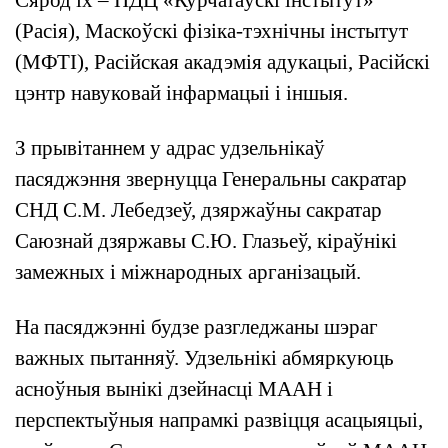
Сярод іх – НДЦ «Курчатаўскі інстытут»
(Расія), Маскоўскі фізіка-тэхнічны інстытут
(МФТІ), Расійская акадэмія адукацыі, Расійскі
цэнтр навуковай інфармацыі і іншыя.
З прывітаннем у адрас удзельнікаў
пасяджэння звернуцца Генеральны сакратар
СНД С.М. Лебедзеў, дзяржаўны сакратар
Саюзнай дзяржавы С.Ю. Глазьеў, кіраўнікі
замежных і міжнародных арганізацый.
На пасяджэнні будзе разгледжаны шэраг
важных пытанняў. Удзельнікі абмяркуюць
асноўныя вынікі дзейнасці МААН і
перспектыўныя напрамкі развіцця асацыяцыі,