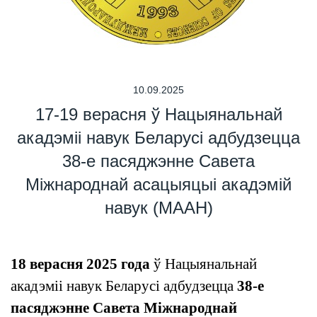
10.09.2025
17-19 верасня ў Нацыянальнай
акадэміі навук Беларусі адбудзецца
38-е пасяджэнне Савета
Міжнароднай асацыяцыі акадэмій
навук (МААН)
18 верасня 2025 года
ў Нацыянальнай
акадэміі навук Беларусі адбудзецца
38-е
пасяджэнне Савета Міжнароднай