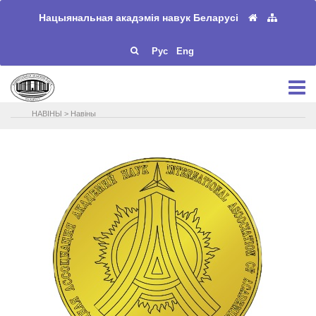
Нацыянальная акадэмія навук Беларусі
Рус
Eng
НАВIНЫ
>
Навіны