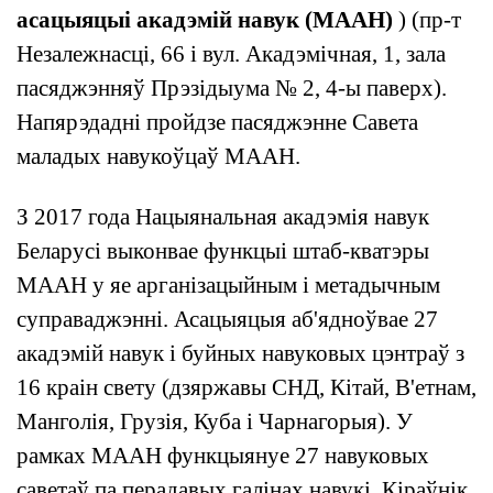
асацыяцыі акадэмій навук (МААН)
) (пр-т
Незалежнасці, 66 і вул. Акадэмічная, 1, зала
пасяджэнняў Прэзідыума № 2, 4-ы паверх).
Напярэдадні пройдзе пасяджэнне Савета
маладых навукоўцаў МААН.
З 2017 года Нацыянальная акадэмія навук
Беларусі выконвае функцыі штаб-кватэры
МААН у яе арганізацыйным і метадычным
суправаджэнні. Асацыяцыя аб'ядноўвае 27
акадэмій навук і буйных навуковых цэнтраў з
16 краін свету (дзяржавы СНД, Кітай, В'етнам,
Манголія, Грузія, Куба і Чарнагорыя). У
рамках МААН функцыянуе 27 навуковых
саветаў па перадавых галінах навукі. Кіраўнік