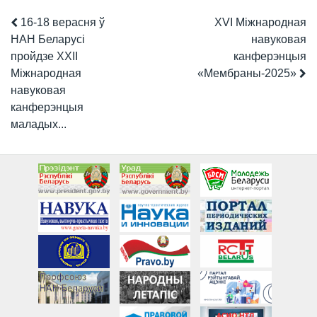
16-18 верасня ў
XVI Міжнародная
НАН Беларусі
навуковая
пройдзе XXII
канферэнцыя
Міжнародная
«Мембраны-2025»
навуковая
канферэнцыя
маладых...