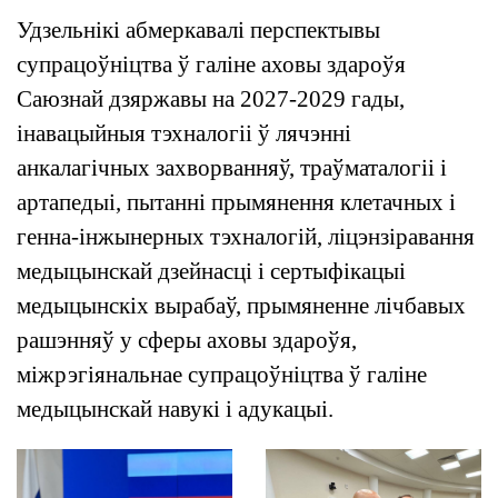
Удзельнікі абмеркавалі перспектывы
супрацоўніцтва ў галіне аховы здароўя
Саюзнай дзяржавы на 2027-2029 гады,
інавацыйныя тэхналогіі ў лячэнні
анкалагічных захворванняў, траўматалогіі і
артапедыі, пытанні прымянення клетачных і
генна-інжынерных тэхналогій, ліцэнзіравання
медыцынскай дзейнасці і сертыфікацыі
медыцынскіх вырабаў, прымяненне лічбавых
рашэнняў у сферы аховы здароўя,
міжрэгіянальнае супрацоўніцтва ў галіне
медыцынскай навукі і адукацыі.