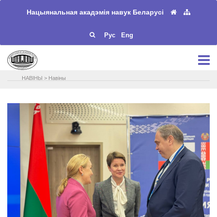
Нацыянальная акадэмія навук Беларусі
Рус
Eng
НАВIНЫ
>
Навіны