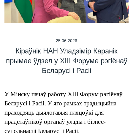
25.06.2026
Кіраўнік НАН Уладзімір Каранік
прымае ўдзел у XIII Форуме рэгіёнаў
Беларусі і Расіі
У Мінску пачаў работу XIII Форум рэгіёнаў
Беларусі і Расіі. У яго рамках традыцыйна
праходзяць дыялогавыя пляцоўкі для
прадстаўнікоў органаў улады і бізнес-
супольнасці Беларусі і Расіі.