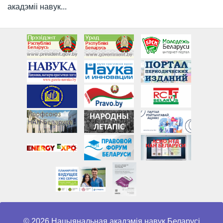
акадэміі навук...
© 2026 Нацыянальная акадэмія навук Беларусі