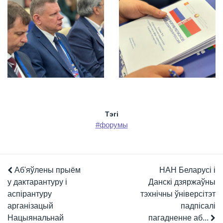
Тэгi
#форумы
Аб'яўлены прыём
НАН Беларусі і
у дактарантуру і
Данскі дзяржаўны
аспірантуру
тэхнічны ўніверсітэт
арганізацый
падпісалі
Нацыянальнай
пагадненне аб...