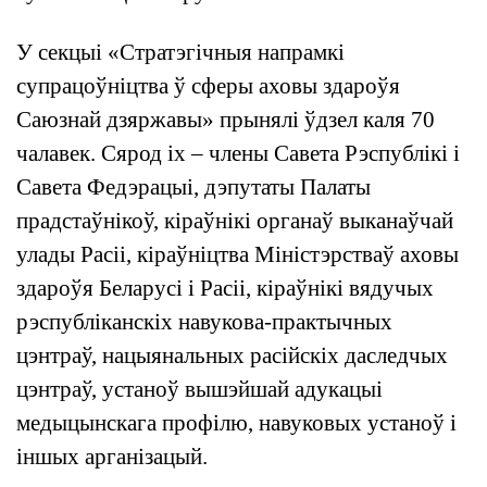
У секцыі «Стратэгічныя напрамкі
супрацоўніцтва ў сферы аховы здароўя
Саюзнай дзяржавы» прынялі ўдзел каля 70
чалавек. Сярод іх – члены Савета Рэспублікі і
Савета Федэрацыі, дэпутаты Палаты
прадстаўнікоў, кіраўнікі органаў выканаўчай
улады Расіі, кіраўніцтва Міністэрстваў аховы
здароўя Беларусі і Расіі, кіраўнікі вядучых
рэспубліканскіх навукова-практычных
цэнтраў, нацыянальных расійскіх даследчых
цэнтраў, устаноў вышэйшай адукацыі
медыцынскага профілю, навуковых устаноў і
іншых арганізацый.