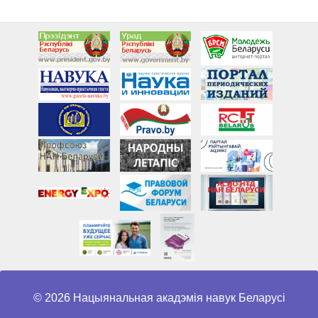
© 2026 Нацыянальная акадэмія навук Беларусі