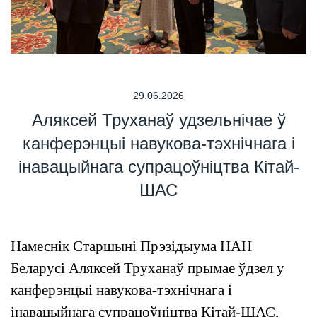
29.06.2026
Аляксей Труханаў удзельнічае ў
канферэнцыі навукова-тэхнічнага і
інавацыйнага супрацоўніцтва Кітай-
ШАС
Намеснік Старшыні Прэзідыума НАН
Беларусі Аляксей Труханаў прымае ўдзел у
канферэнцыі навукова-тэхнічнага і
інавацыйнага супрацоўніцтва Кітай-ШАС,