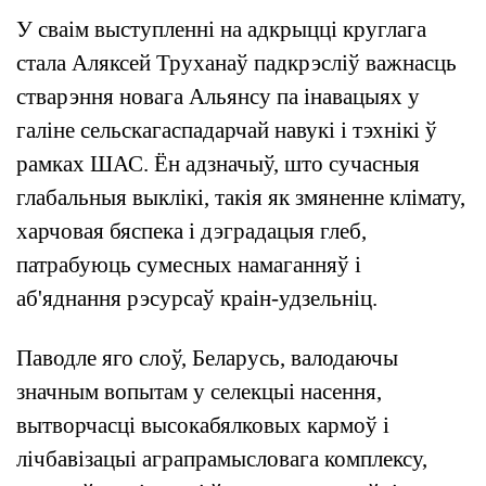
У сваім выступленні на адкрыцці круглага
стала Аляксей Труханаў падкрэсліў важнасць
стварэння новага Альянсу па інавацыях у
галіне сельскагаспадарчай навукі і тэхнікі ў
рамках ШАС. Ён адзначыў, што сучасныя
глабальныя выклікі, такія як змяненне клімату,
харчовая бяспека і дэградацыя глеб,
патрабуюць сумесных намаганняў і
аб'яднання рэсурсаў краін-удзельніц.
Паводле яго слоў, Беларусь, валодаючы
значным вопытам у селекцыі насення,
вытворчасці высокабялковых кармоў і
лічбавізацыі аграпрамысловага комплексу,