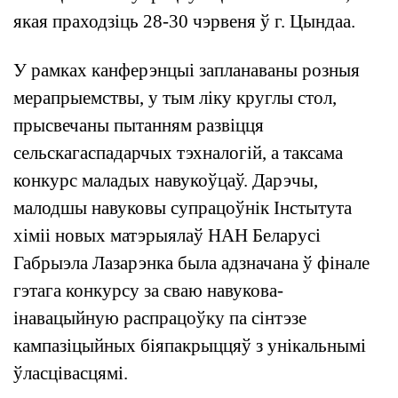
якая праходзіць 28-30 чэрвеня ў г. Цындаа.
У рамках канферэнцыі запланаваны розныя
мерапрыемствы, у тым ліку круглы стол,
прысвечаны пытанням развіцця
сельскагаспадарчых тэхналогій, а таксама
конкурс маладых навукоўцаў. Дарэчы,
малодшы навуковы супрацоўнік Інстытута
хіміі новых матэрыялаў НАН Беларусі
Габрыэла Лазарэнка была адзначана ў фінале
гэтага конкурсу за сваю навукова-
інавацыйную распрацоўку па сінтэзе
кампазіцыйных біяпакрыццяў з унікальнымі
ўласцівасцямі.