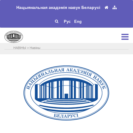
Нацыянальная акадэмія навук Беларусі
Рус
Eng
НАВIНЫ
>
Навіны