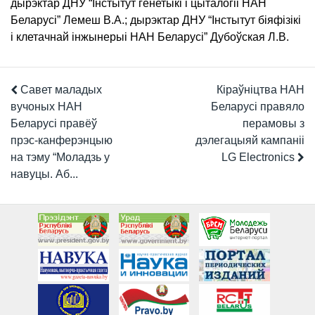
дырэктар ДНУ “Інстытут генетыкі і цыталогіі НАН
Беларусі” Лемеш В.А.; дырэктар ДНУ “Інстытут біяфізікі
і клетачнай інжынерыі НАН Беларусі” Дубоўская Л.В.
Савет маладых
Кіраўніцтва НАН
вучоных НАН
Беларусі правяло
Беларусі правёў
перамовы з
прэс-канферэнцыю
дэлегацыяй кампаніі
на тэму “Моладзь у
LG Electronics
навуцы. Аб...