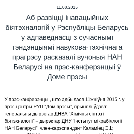
11.08.2015
Аб развіцці інавацыйных
біятэхналогій у Рэспубліцы Беларусь
у адпаведнасці з сучаснымі
тэндэнцыямі навукова-тэхнічнага
прагрэсу расказалі вучоныя НАН
Беларусі на прэс-канферэнцыі ў
Доме прэсы
У прэс-канферэнцыі, што адбылася 11жніўня 2015 г. у
прэс-цэнтры РУП “Дом прэсы”, прынялі ўдзел:
генеральны дырэктар ДНВА “Хімічны сінтэз і
біятэхналогіі” – дырэктар ДНУ “Інстытут мікрабіялогіі
НАН Беларусі”, член-карэспандэнт Каламіец Э.І.;