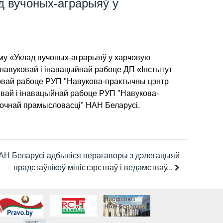
д вучоных-аграрыяў у
му «Уклад вучоных-аграрыяў у харчовую
 навуковай і інавацыйнай рабоце ДП «Інстытут
ковай рабоце РУП "Навукова-практычны цэнтр
овай і інавацыйнай рабоце РУП "Навукова-
лочнай прамысловасці" НАН Беларусі.
АН Беларусі адбыліся перагаворы з дэлегацыяй
прадстаўнікоў міністэрстваў і ведамстваў...