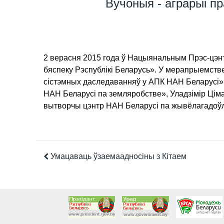
Вучоныя - аграрыі п
2 верасня 2015 года ў Нацыянальным Прэс-цэн
бяспеку Рэспублікі Беларусь». У мерапрыемстве
сістэмных даследаванняў у АПК НАН Беларусі»,
НАН Беларусі па земляробстве», Уладзімір Цім
вытворчы цэнтр НАН Беларусі па жывёлагадоўл
Умацаваць ўзаемаадносіны з Кітаем