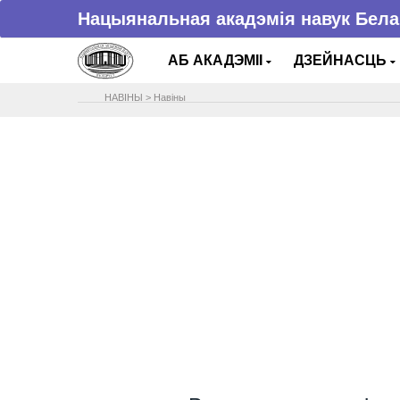
Нацыянальная акадэмія навук Бела
АБ АКАДЭМІІ
ДЗЕЙНАСЦЬ
НАВIНЫ
>
Навіны