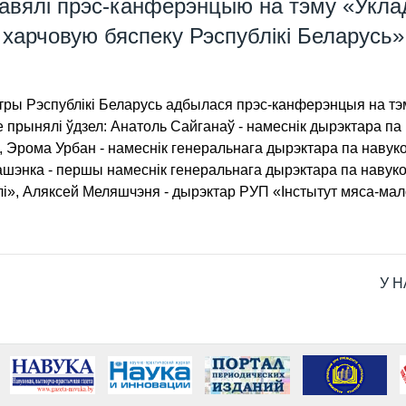
равялі прэс-канферэнцыю на тэму «Укла
харчовую бяспеку Рэспублікі Беларусь»
тры Рэспублікі Беларусь адбылася прэс-канферэнцыя на тэ
 прынялі ўдзел: Анатоль Сайганаў - намеснік дырэктара па
 Эрома Урбан - намеснік генеральнага дырэктара па наву
ашэнка - першы намеснік генеральнага дырэктара па навук
і», Аляксей Меляшчэня - дырэктар РУП «Інстытут мяса-ма
У Н