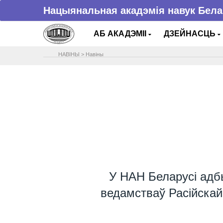
Нацыянальная акадэмія навук Бела
АБ АКАДЭМІІ
ДЗЕЙНАСЦЬ
НАВIНЫ
>
Навіны
У НАН Беларусі адбы
ведамстваў Расійска