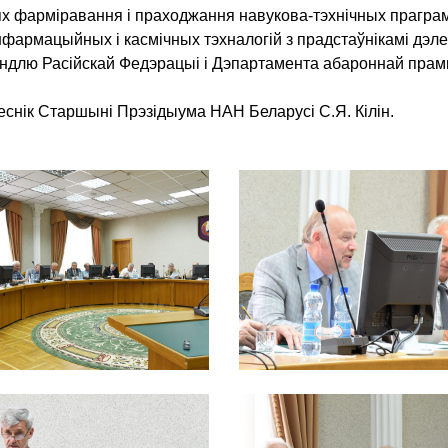
 фарміравання і праходжання навукова-тэхнічных праграм,
інфармацыйных і касмічных тэхналогій з прадстаўнікамі дэ
андлю Расійскай Федэрацыі і Дэпартамента абароннай прамы
еснік Старшыні Прэзідыума НАН Беларусі С.Я. Кілін.