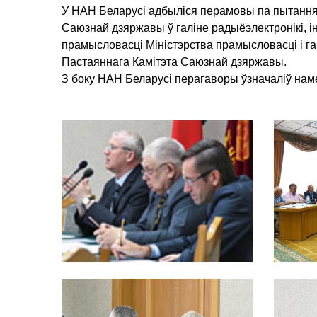
У НАН Беларусі адбыліся перамовы па пытаннях
Саюзнай дзяржавы ў галіне радыёэлектронікі, 
прамысловасці Міністэрства прамысловасці і г
Пастаяннага Камітэта Саюзнай дзяржавы.
З боку НАН Беларусі перагаворы ўзначаліў нам