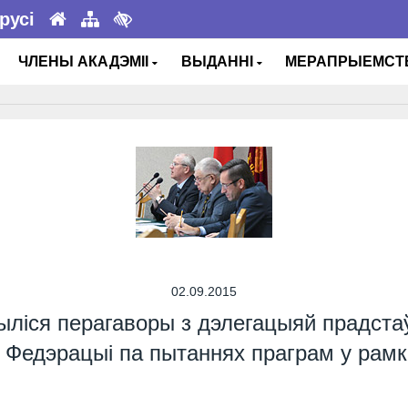
русі
ЧЛЕНЫ АКАДЭМІІ
ВЫДАННІ
МЕРАПРЫЕМС
02.09.2015
ліся перагаворы з дэлегацыяй прадстаўн
й Федэрацыі па пытаннях праграм у рам