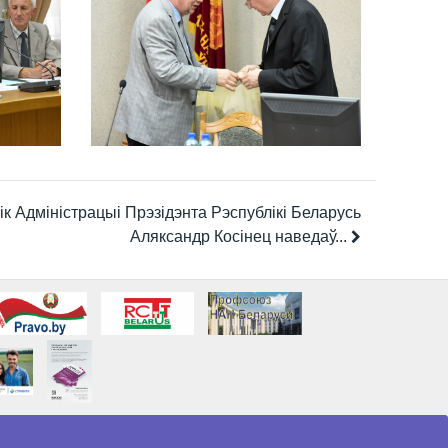
ік Адміністрацыі Прэзідэнта Рэспублікі Беларусь
Аляксандр Косінец наведаў...