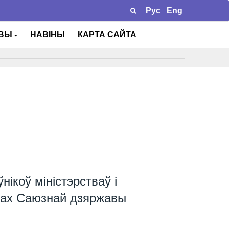
Рус
Eng
ТВЫ
НАВІНЫ
КАРТА САЙТА
ікоў міністэрстваў і
ках Саюзнай дзяржавы