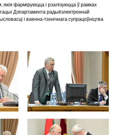
 якія фарміруюцца і рэалізуюцца ў рамках
легацыі Дэпартамента радыёэлектроннай
словасці і ваенна-тэхнічнага супрацоўніцтва