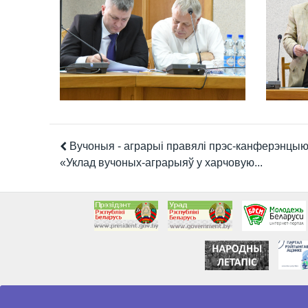
Вучоныя - аграрыі правялі прэс-канферэнцыю
«Уклад вучоных-аграрыяў у харчовую...