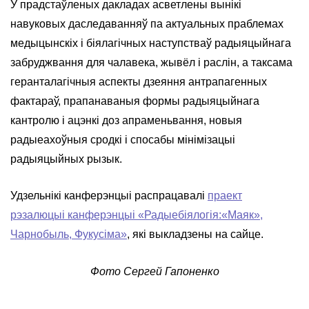
У прадстаўленых дакладах асветлены вынікі
навуковых даследаванняў па актуальных праблемах
медыцынскіх і біялагічных наступстваў радыяцыйнага
забруджвання для чалавека, жывёл і раслін, а таксама
геранталагічныя аспекты дзеяння антрапагенных
фактараў, прапанаваныя формы радыяцыйнага
кантролю і ацэнкі доз апраменьвання, новыя
радыеахоўныя сродкі і спосабы мінімізацыі
радыяцыйных рызык.
Удзельнікі канферэнцыі распрацавалі
праект
рэзалюцыі канферэнцыі «Радыебіялогія:«Маяк»,
Чарнобыль, Фукусіма»
, які выкладзены на сайце.
Фото Сергей Гапоненко