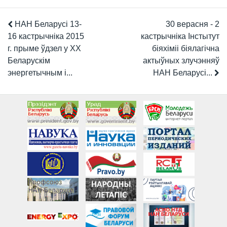
НАН Беларусі 13-
30 верасня - 2
16 кастрычніка 2015
кастрычніка Інстытут
г. прыме ўдзел у XX
біяхіміі біялагічна
Беларускім
актыўных злучэнняў
энергетычным і...
НАН Беларусі...