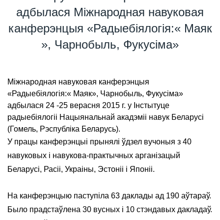
адбылася Міжнародная навуковая
канферэнцыя «Радыебіялогія:« Маяк
», Чарнобыль, Фукусіма»
Міжнародная навуковая канферэнцыя
«Радыебіялогія:« Маяк», Чарнобыль, Фукусіма»
адбылася 24 -25 верасня 2015 г. у Інстытуце
радыебіялогіі Нацыянальнай акадэміі навук Беларусі
(Гомель, Рэспубліка Беларусь).
У працы канферэнцыі прынялі ўдзел вучоныя з 40
навуковых і навукова-практычных арганізацый
Беларусі, Расіі, Украіны, Эстоніі і Японіі.
На канферэнцыю паступіла 63 даклады ад 190 аўтараў.
Было прадстаўлена 30 вусных і 10 стэндавых дакладаў.