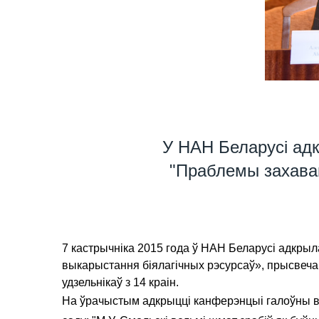
У НАН Беларусі ад
"Праблемы захаван
7 кастрычніка 2015 года ў НАН Беларусі адкры
выкарыстання біялагічных рэсурсаў», прысвеча
удзельнікаў з 14 краін.
На ўрачыстым адкрыцці канферэнцыі галоўны вуч