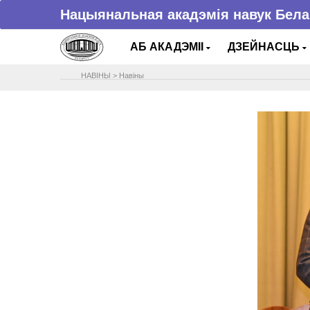
Нацыянальная акадэмія навук Бела
АБ АКАДЭМІІ
ДЗЕЙНАСЦЬ
НАВIНЫ
>
Навіны