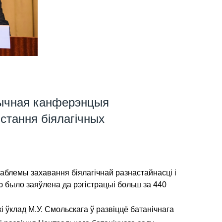
тычная канферэнцыя
стання біялагічных
аблемы захавання біялагічнай разнастайнасці і
 было заяўлена да рэгістрацыі больш за 440
 ўклад М.У. Смольскага ў развіццё батанічнага