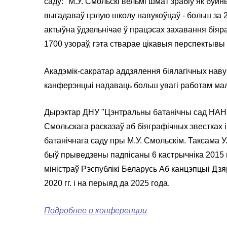
саду: "М.У. Смольскі вельмі шмат зрабіў як буй
выгадаваў цэлую школу навукоўцаў - больш за 20
актыўна ўдзельнічае ў працэсах захавання біяр
1700 узораў, гэта стварае цікавыя перспектывы 
Акадэмік-сакратар аддзялення біялагічных наву
канферэнцыі надаваць больш увагі работам ма
Дырэктар ДНУ "Цэнтральны батанічны сад НАН Б
Смольскага расказаў аб біяграфічных звестках 
батанічнага саду пры М.У. Смольскім. Таксама У
быў прыведзены падпісаны 6 кастрычніка 2015 
міністраў Рэспублікі Беларусь Аб канцэпцыі Дз
2020 гг. і на перыяд да 2025 года.
Подробнее о конференции