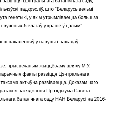
і развіцця Цэнтральнага батанічнага саду,
льчэўскі падкрэсліў, што "Беларусь вельмі
ута генетыкі, у якім утрымліваецца больш за
 вучоных-біёлагаў у краіне ў цэлым" .
сці пакаленняў у навуцы і пажадаў
адзе, прысвечаным жыццёваму шляху М.У.
гістарычныя факты развіцця Цэнтральнага
д таксама актыўна развіваецца. Доказам чаго
 пратакол пасяджэння Прэзідыума Савета
альнага батанічнага саду НАН Беларусі на 2016-