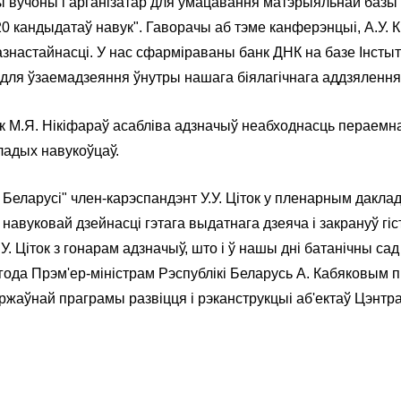
ны вучоны і арганізатар для ўмацавання матэрыяльнай базы 
 кандыдатаў навук". Гаворачы аб тэме канферэнцыі, А.У. Кі
азнастайнасці. У нас сфарміраваны банк ДНК на базе Інстыт
для ўзаемадзеяння ўнутры нашага біялагічнага аддзялення і
к М.Я. Нікіфараў асабліва адзначыў неабходнасць пераемна
ладых навукоўцаў.
еларусі" член-карэспандэнт У.У. Ціток у пленарным дакл
і навуковай дзейнасці гэтага выдатнага дзеяча і закрануў 
.У. Ціток з гонарам адзначыў, што і ў нашы дні батанічны са
года Прэм'ер-міністрам Рэспублікі Беларусь А. Кабяковым
яржаўнай праграмы развіцця і рэканструкцыі аб'ектаў Цэнтр