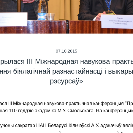
07.10.2015
крылася III Міжнародная навукова-прак
ня біялагічнай разнастайнасці і выкары
рэсурсаў»
лася III Міжнародная навукова-практычная канферэнцыя "Пр
ная 110-годдзю акадэміка М.У. Смольскага. На канферэнцыю
оны сакратар НАН Беларусі Кільчэўскі А.У. адзначыў вялікі