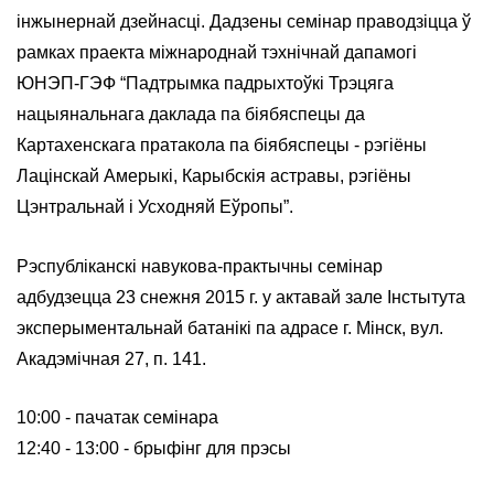
інжынернай дзейнасці. Дадзены семінар праводзіцца ў
рамках праекта міжнароднай тэхнічнай дапамогі
ЮНЭП-ГЭФ “Падтрымка падрыхтоўкі Трэцяга
нацыянальнага даклада па біябяспецы да
Картахенскага пратакола па біябяспецы - рэгіёны
Лацінскай Амерыкі, Карыбскія астравы, рэгіёны
Цэнтральнай і Усходняй Еўропы”.
Рэспубліканскі навукова-практычны семінар
адбудзецца 23 снежня 2015 г. у актавай зале Інстытута
эксперыментальнай батанікі па адрасе г. Мінск, вул.
Акадэмічная 27, п. 141.
10:00 - пачатак семінара
12:40 - 13:00 - брыфінг для прэсы