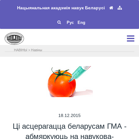
Нацыянальная акадэмія навук Беларусі
Рус
Eng
НАВIНЫ
>
Навіны
18.12.2015
Ці асцерагацца беларусам ГМА -
абмяркуюць на навукова-