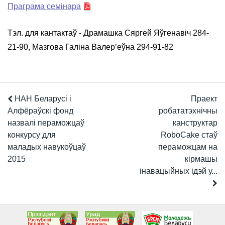
Праграма семінара
Тэл. для кантактаў - Драмашка Сяргей Яўгенавіч 284-
21-90, Мазгова Галіна Валер’еўна 294-91-82
НАН Беларусі і
Праект
Алфёраўскі фонд
робататэхнічны
назвалі пераможцаў
канструктар
конкурсу для
RoboCake стаў
маладых навукоўцаў
пераможцам на
2015
кірмашы
інавацыйных ідэй у...