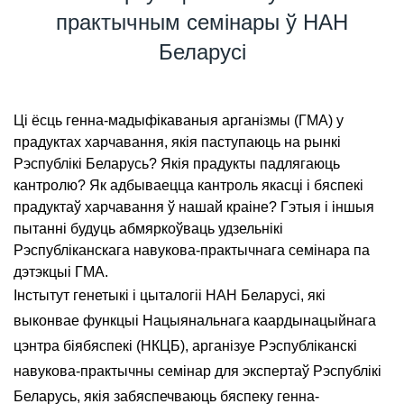
практычным семінары ў НАН
Беларусі
Ці ёсць генна-мадыфікаваныя арганізмы (ГМА) у
прадуктах харчавання, якія паступаюць на рынкі
Рэспублікі Беларусь? Якія прадукты падлягаюць
кантролю? Як адбываецца кантроль якасці і бяспекі
прадуктаў харчавання ў нашай краіне? Гэтыя і іншыя
пытанні будуць абмяркоўваць удзельнікі
Рэспубліканскага навукова-практычнага семінара па
дэтэкцыі ГМА.
Інстытут генетыкі і цыталогіі НАН Беларусі, які
выконвае функцыі Нацыянальнага каардынацыйнага
цэнтра біябяспекі (НКЦБ), арганізуе Рэспубліканскі
навукова-практычны семінар для экспертаў Рэспублікі
Беларусь, якія забяспечваюць бяспеку генна-