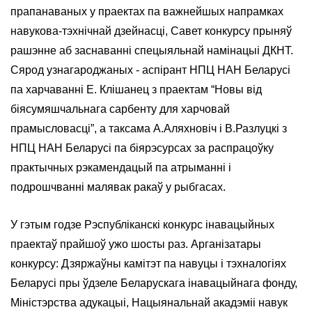
прапанаваных у праектах па важнейшых напрамках
навукова-тэхнічнай дзейнасці, Савет конкурсу прыняў
рашэнне аб заснаванні спецыяльнай намінацыі ДКНТ.
Сярод узнагароджаных - аспірант НПЦ НАН Беларусі
па харчаванні Е. Клішанец з праектам “Новы від
біясумяшчальнага сарбенту для харчовай
прамысловасці”, а таксама А.Аляхновіч і В.Разлуцкі з
НПЦ НАН Беларусі па біярэсурсах за распрацоўку
практычных рэкамендацый па атрыманні і
подрошчванні малявак ракаў у рыбгасах.
У гэтым годзе Рэспубліканскі конкурс інавацыйных
праектаў прайшоў ужо шосты раз. Арганізатары
конкурсу: Дзяржаўны камітэт па навуцы і тэхналогіях
Беларусі пры ўдзеле Беларускага інавацыйнага фонду,
Міністэрства адукацыі, Нацыянальнай акадэміі навук