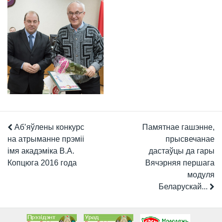
Аб’яўлены конкурс
Памятнае гашэнне,
на атрыманне прэміі
прысвечанае
імя акадэміка В.А.
дастаўцы да гары
Копцюга 2016 года
Вячэрняя першага
модуля
Беларускай...