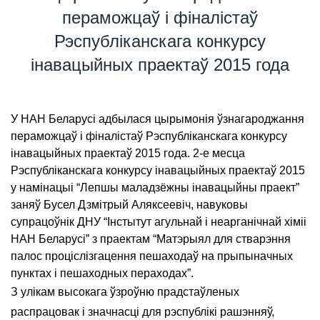
пераможцаў і фіналістаў
Рэспубліканскага конкурсу
інавацыйных праектаў 2015 года
У НАН Беларусі адбылася цырымонія ўзнагароджання
пераможцаў і фіналістаў Рэспубліканскага конкурсу
інавацыйных праектаў 2015 года. 2-е месца
Рэспубліканскага конкурсу інавацыйных праектаў 2015
у намінацыі “Лепшы маладзёжны інавацыйны праект”
заняў Бусел Дзмітрый Аляксеевіч, навуковы
супрацоўнік ДНУ “Інстытут агульнай і неарганічнай хіміі
НАН Беларусі” з праектам “Матэрыял для стварэння
палос проціслізгацення пешаходаў на прыпыначных
пунктах і пешаходных пераходах”.
З улікам высокага ўзроўню прадстаўленых
распрацовак і значнасці для рэспублікі рашэнняў,