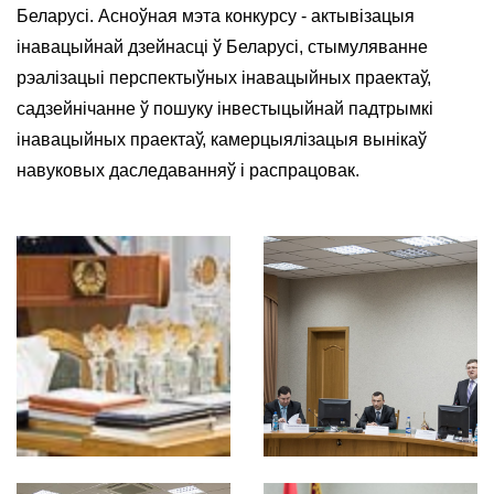
Беларусі. Асноўная мэта конкурсу - актывізацыя
інавацыйнай дзейнасці ў Беларусі, стымуляванне
рэалізацыі перспектыўных інавацыйных праектаў,
садзейнічанне ў пошуку інвестыцыйнай падтрымкі
інавацыйных праектаў, камерцыялізацыя вынікаў
навуковых даследаванняў і распрацовак.