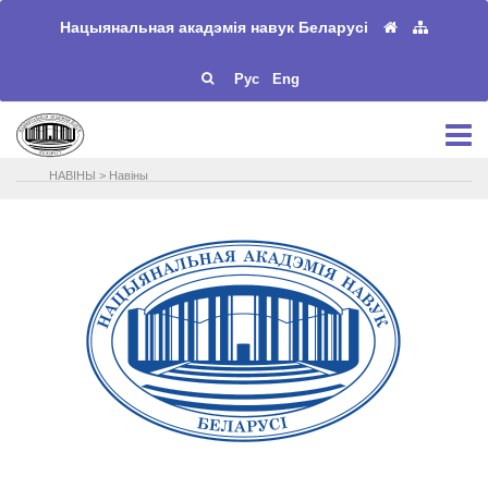
Нацыянальная акадэмія навук Беларусі
Рус
Eng
НАВIНЫ
>
Навіны