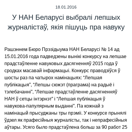
18.01.2016
У НАН Беларусі выбралі лепшых
журналістаў, якія пішуць пра навуку
Рашэннем Бюро Прэзідыума НАН Беларусі № 14 ад
15.01.2016 года падведзены вынікі конкурсу на лепшае
прадстаўленне навуковых дасягненняў 2015 года ў
сродках масавай інфармацыі. Конкурс праводзіўся ў
шосты раз па чатырох намінацыях: “Лепшая
публікацыя”, “Лепшы сюжэт (праграма) на радыё і
тэлебачанні”, “Лепшае прадстаўленне дасягненняў
НАН ў сетцы інтэрнэт” і “Лепшая публікацыя ў
навукова-папулярным выданні”. Па кожнай з
намінацый прысуджаны тры прэміі. У конкурсе прынялі
ўдзел як прафесійныя журналісты, так і непрафесійныя
аўтары. Усяго было прадстаўлена больш за 90 работ 25