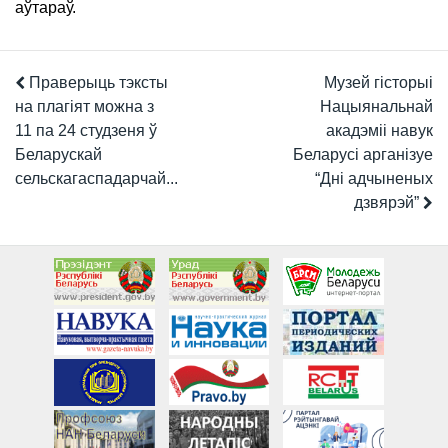
аўтараў.
Праверыць тэксты
Музей гісторыі
на плагіят можна з
Нацыянальнай
11 па 24 студзеня ў
акадэміі навук
Беларускай
Беларусі арганізуе
сельскагаспадарчай...
“Дні адчыненых
дзвярэй”