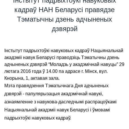
Інстытут падрыхтоўкі навуковых
кадраў НАН Беларусі правядзе
Тэматычны дзень адчыненых
дзвярэй
Інстытут падрыхтоўкі навуковых кадраў Нацыянальнай
акадэміі навук Беларусі праводзіць Тэматычны дзень
адчыненых дзвярэй “Моладзь у акадэмічнай навуцы” 29
лютага 2016 года ў 14.00 па адрасе г. Мінск, вул.
Кнорына, 1, актавая зала.
Мэта правядзення Тэматычнага Дня адчыненых
дзвярэй - папулярызацыя акадэмічнай навукі,
азнаямленне з навукова-даследчымі распрацоўкамі
Нацыянальнай акадэміі навук Беларусі і ўмовамі
падрыхтоўкі навуковых кадраў.