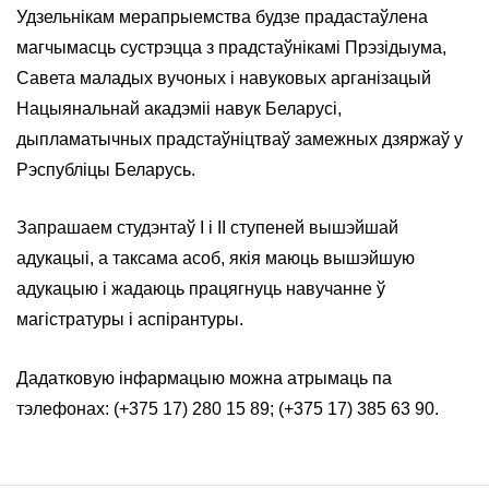
Удзельнікам мерапрыемства будзе прадастаўлена
магчымасць сустрэцца з прадстаўнікамі Прэзідыума,
Савета маладых вучоных і навуковых арганізацый
Нацыянальнай акадэміі навук Беларусі,
дыпламатычных прадстаўніцтваў замежных дзяржаў у
Рэспубліцы Беларусь.
Запрашаем студэнтаў I і II ступеней вышэйшай
адукацыі, а таксама асоб, якія маюць вышэйшую
адукацыю і жадаюць працягнуць навучанне ў
магістратуры і аспірантуры.
Дадатковую інфармацыю можна атрымаць па
тэлефонах: (+375 17) 280 15 89; (+375 17) 385 63 90.