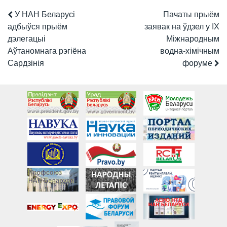
У НАН Беларусі
Пачаты прыём
адбыўся прыём
заявак на ўдзел у IX
дэлегацыі
Міжнародным
Аўтаномнага рэгіёна
водна-хімічным
Сардзінія
форуме