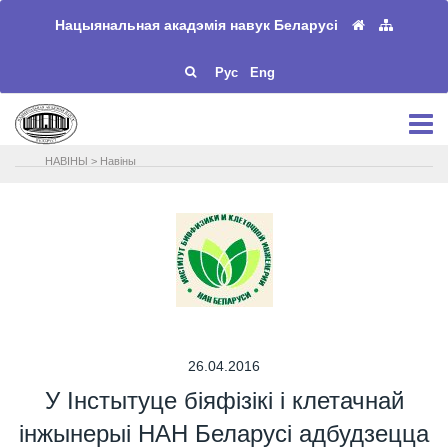
Нацыянальная акадэмія навук Беларусі
Рус
Eng
НАВIНЫ
>
Навіны
26.04.2016
У Інстытуце біяфізікі і клетачнай
інжынерыі НАН Беларусі адбудзецца