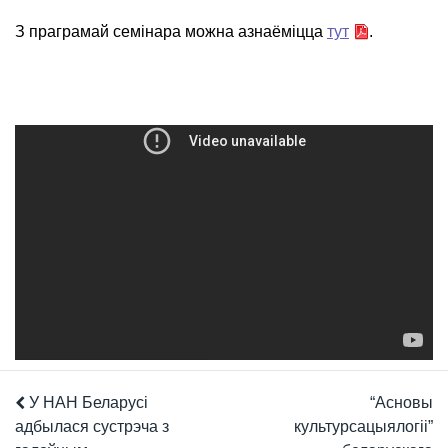
З праграмай семінара можна азнаёміцца
тут
.
У НАН Беларусі
“Асновы
адбылася сустрэча з
культурсацыялогіі”