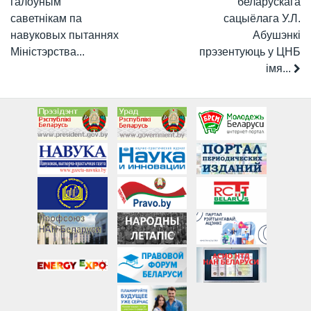
галоўным
беларускага
саветнікам па
сацыёлага У.Л.
навуковых пытаннях
Абушэнкі
Міністэрства...
прэзентуюць у ЦНБ
імя...