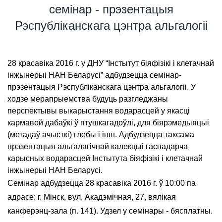
семінар - прэзентацыя
Рэспубліканскага цэнтра альгалогіі
28 красавіка 2016 г. у ДНУ “Інстытут біяфізікі і клетачнай
інжынерыі НАН Беларусі” адбудзецца семінар-
прэзентацыя Рэспубліканскага цэнтра альгалогіі. У
ходзе мерапрыемства будуць разгледжаны
перспектывы выкарыстання водарасцей у якасці
кармавой дабаўкі ў птушкагадоўлі, для біярэмедыяцыі
(метадаў ачысткі) глебы і інш. Адбудзецца таксама
прэзентацыя альгалагічнай калекцыі гаспадарча
карысных водарасцей Інстытута біяфізікі і клетачнай
інжынерыі НАН Беларусі.
Семінар адбудзецца 28 красавіка 2016 г. ў 10:00 па
адрасе: г. Мінск, вул. Акадэмічная, 27, вялікая
канферэнц-зала (п. 141). Удзел у семінары - бясплатны.