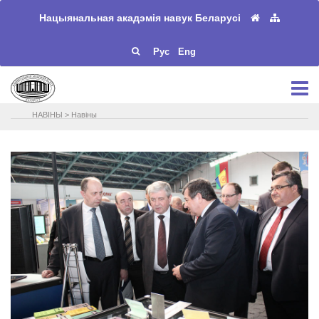
Нацыянальная акадэмія навук Беларусі
Рус
Eng
НАВIНЫ
>
Навіны