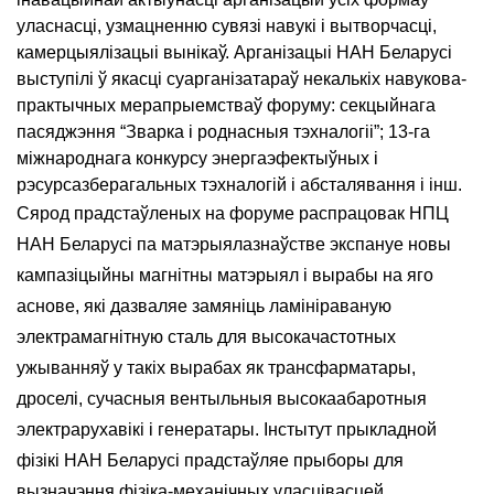
уласнасці, узмацненню сувязі навукі і вытворчасці,
камерцыялізацыі вынікаў. Арганізацыі НАН Беларусі
выступілі ў якасці суарганізатараў некалькіх навукова-
практычных мерапрыемстваў форуму: секцыйнага
пасяджэння “Зварка і роднасныя тэхналогіі”; 13-га
міжнароднага конкурсу энергаэфектыўных і
рэсурсазберагальных тэхналогій і абсталявання і інш.
Сярод прадстаўленых на форуме распрацовак НПЦ
НАН Беларусі па матэрыялазнаўстве экспануе новы
кампазіцыйны магнітны матэрыял і вырабы на яго
аснове, які дазваляе замяніць ламініраваную
электрамагнітную сталь для высокачастотных
ужыванняў у такіх вырабах як трансфарматары,
дроселі, сучасныя вентыльныя высокаабаротныя
электрарухавікі і генератары. Інстытут прыкладной
фізікі НАН Беларусі прадстаўляе прыборы для
вызначэння фізіка-механічных уласцівасцей