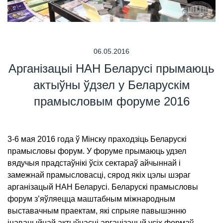
06.05.2016
Арганізацыі НАН Беларусі прымаюць
актыўны ўдзел у Беларускім
прамысловым форуме 2016
3-6 мая 2016 года ў Мінску праходзіць Беларускі
прамысловы форум. У форуме прымаюць удзел
вядучыя прадстаўнікі ўсіх сектараў айчыннай і
замежнай прамысловасці, сярод якіх цэлы шэраг
арганізацый НАН Беларусі. Беларускі прамысловы
форум з’яўляецца маштабным міжнародным
выставачным праектам, які спрыяе павышэнню
інавацыйнай актыўнасці арганізацый усіх формаў