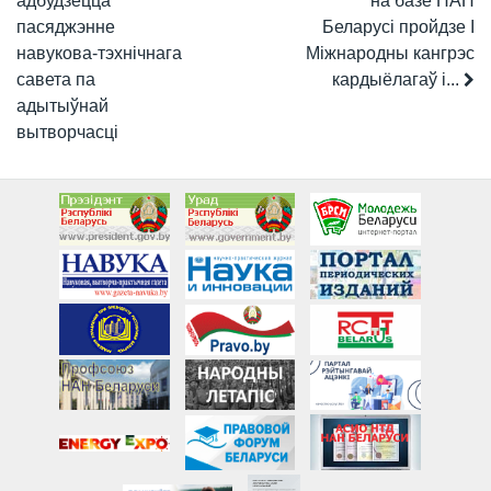
адбудзецца
на базе НАН
пасяджэнне
Беларусі пройдзе I
навукова-тэхнічнага
Міжнародны кангрэс
савета па
кардыёлагаў і...
адытыўнай
вытворчасці