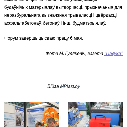
будаўнічых матэрыялаў вытворчасці, прызначаныя для
неразбуральнага вызначэння трываласці і цвёрдасці
асфальтабетонаў, бетонаў і інш. будматэрыялаў.
Форум завершыць сваю працу 6 мая.
Фота М. Гулякевіч, газета
"Навука"
Відэа
MPlast.by