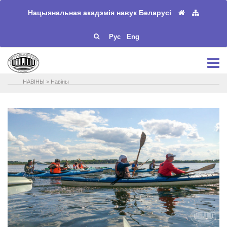
Нацыянальная акадэмія навук Беларусі
Рус
Eng
НАВIНЫ
>
Навіны