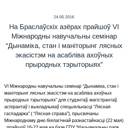
24.05.2016
На Браслаўскіх азёрах прайшоў VI
Міжнародны навучальны семінар
“Дынаміка, стан і маніторынг лясных
экасістэм на асабліва ахоўных
прыродных тэрыторыях”
VI Міжнародны навучальны семінар “Дынаміка, стан і
маніторынг лясных экасістэм на асабліва ахоўных
прыродных тэрыторыях” для студэнтаў, магістрантаў,
аспірантаў і выкладчыкаў спецыяльнасці “Лясная
гаспадарка” ( “Лясная справа”), прысвечаны
Міжнароднаму дню біялагічнай разнастайнасці (22 мая)
, прайшоў 16-22 мая на базе ГПУ “Нацыянальны парк