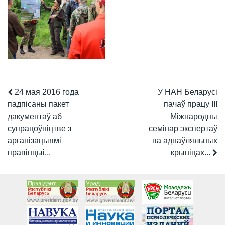
24 мая 2016 года
У НАН Беларусі
падпісаны пакет
пачаў працу III
дакументаў аб
Міжнародны
супрацоўніцтве з
семінар экспертаў
арганізацыямі
па аднаўляльных
правінцыі...
крыніцах...