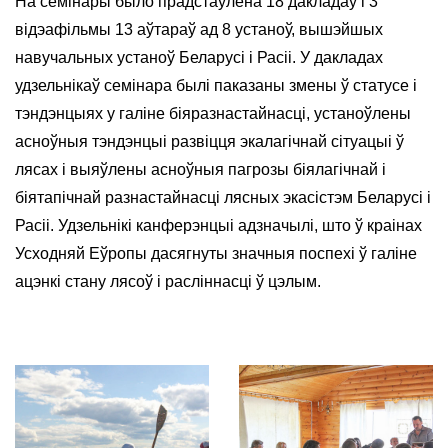
На семінары было прадстаўлена 18 дакладаў і 3
відэафільмы 13 аўтараў ад 8 устаноў, вышэйшых
навучальных устаноў Беларусі і Расіі. У дакладах
удзельнікаў семінара былі паказаны змены ў статусе і
тэндэнцыях у галіне біяразнастайнасці, устаноўлены
асноўныя тэндэнцыі развіцця экалагічнай сітуацыі ў
лясах і выяўлены асноўныя пагрозы біялагічнай і
біятапічнай разнастайнасці лясных экасістэм Беларусі і
Расіі. Удзельнікі канферэнцыі адзначылі, што ў краінах
Усходняй Еўропы дасягнуты значныя поспехі ў галіне
ацэнкі стану лясоў і расліннасці ў цэлым.