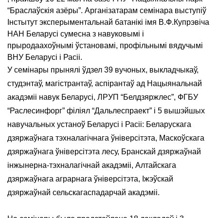
“Браслаўскія азёры”. Арганізатарам семінара выступіў
Інстытут эксперыментальнай батанікі імя В.Ф.Купрэвіча
НАН Беларусі сумесна з навуковымі і
прыродаахоўнымі ўстановамі, профільнымі вядучымі
ВНУ Беларусі і Расіі.
У семінары прынялі ўдзел 39 вучоных, выкладчыкаў,
студэнтаў, магістрантаў, аспірантаў ад Нацыянальнай
акадэміі навук Беларусі, ЛРУП “Белдзяржлес”, ФГБУ
“Раслесинфорг” філіял “Дальлеспраект” і 5 вышэйшых
навучальных устаноў Беларусі і Расіі: Беларускага
дзяржаўнага тэхналагічнага ўніверсітэта, Маскоўскага
дзяржаўнага ўніверсітэта лесу, Бранскай дзяржаўнай
інжынерна-тэхналагічнай акадэміі, Алтайскага
дзяржаўнага аграрнага ўніверсітэта, Іжэўскай
дзяржаўнай сельскагаспадарчай акадэміі.