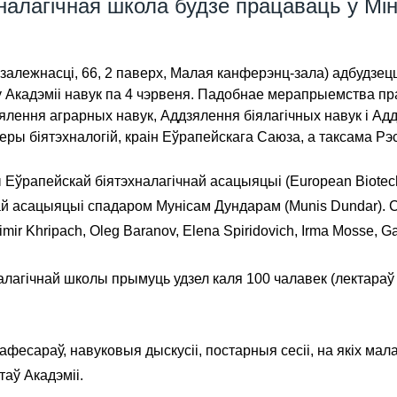
налагічная школа будзе працаваць у Мі
Незалежнасці, 66, 2 паверх, Малая канферэнц-зала) адбудзе
 у Акадэміі навук па 4 чэрвеня. Падобнае мерапрыемства
ялення аграрных навук, Аддзялення біялагічных навук і Адд
ры біятэхналогій, краін Еўрапейскага Саюза, а таксама Рэ
Еўрапейскай біятэхналагічнай асацыяцыі (European Biotec
ай асацыяцыі спадаром Мунісам Дундарам (Munis Dundar). Ся
dimir Khripach, Oleg Baranov, Elena Spiridovich, Irma Mosse, G
алагічнай школы прымуць удзел каля 100 чалавек (лектараў 
фесараў, навуковыя дыскусіі, постарныя сесіі, на якіх ма
аў Акадэміі.