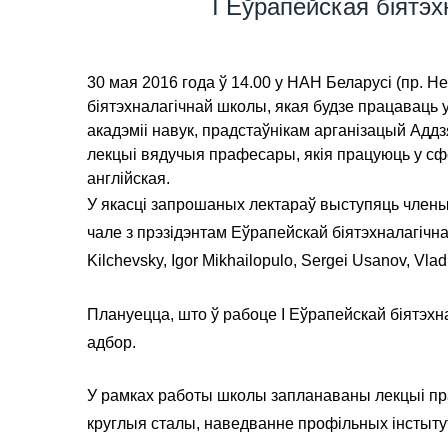
I Еўрапейская біятэх
30 мая 2016 года ў 14.00 у НАН Беларусі (пр. 
біятэхналагічнай школы, якая будзе працаваць
акадэміі навук, прадстаўнікам арганізацый Аддз
лекцыі вядучыя прафесары, якія працуюць у сфе
англійская.
У якасці запрошаных лектараў выступяць члены 
чале з прэзідэнтам Еўрапейскай біятэхналагічн
Kilchevsky, Igor Mikhailopulo, Sergei Usanov, Vla
Плануецца, што ў рабоце I Еўрапейскай біятэхн
адбор.
У рамках работы школы запланаваны лекцыі пра
круглыя сталы, наведванне профільных інстытут