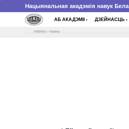
Нацыянальная акадэмія навук Бела
АБ АКАДЭМІІ
ДЗЕЙНАСЦЬ
НАВIНЫ
>
Навіны