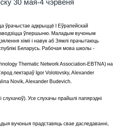
нску 30 мая-4 чэрвеня
цца ўрачыстае адкрыццё I Еўрапейскай
 праводзіцца ўпершыню. Маладым вучоным
зялення хіміі і навук аб Зямлі прачытаюць
спублікі Беларусь. Рабочая мова школы -
hnology Thematic Network Association-EBTNA) на
род лектараў Igor Volotovsky, Alexander
alina Novik, Alexander Budevich.
і слухачоў). Усе слухачы прайшлі папярэдні
ладыя вучоныя прадставяць свае даследаванні,