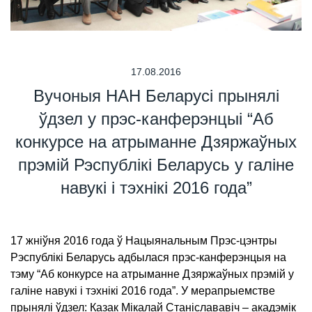
17.08.2016
Вучоныя НАН Беларусі прынялі
ўдзел у прэс-канферэнцыі “Аб
конкурсе на атрыманне Дзяржаўных
прэмій Рэспублікі Беларусь у галіне
навукі і тэхнікі 2016 года”
17 жніўня 2016 года ў Нацыянальным Прэс-цэнтры
Рэспублікі Беларусь адбылася прэс-канферэнцыя на
тэму “Аб конкурсе на атрыманне Дзяржаўных прэмій у
галіне навукі і тэхнікі 2016 года”. У мерапрыемстве
прынялі ўдзел: Казак Мікалай Станіслававіч – акадэмік