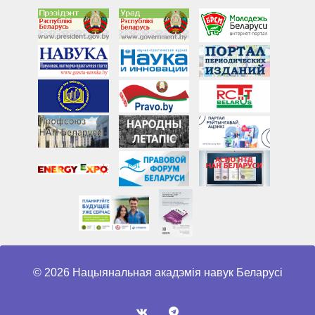
© 2026 Нацыянальная акадэмія навук Беларусі