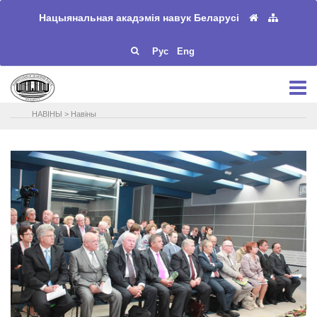
Нацыянальная акадэмія навук Беларусі
Рус
Eng
НАВIНЫ
>
Навіны