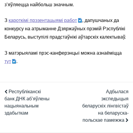
з’яўляецца найбольш значным.
З
кароткімі прэзентацыямі работ
, дапушчаных да
конкурсу на атрыманне Дзяржаўных прэмій Рэспублікі
Беларусь, выступілі прадстаўнікі аўтарскіх калектываў.
З матэрыяламі прэс-канферэнцыі можна азнаёміцца
тут
.
Республіканскі
Адбылася
банк ДНК аб’яўлены
экспедыцыя
нацыянальным
беларускіх лінгвістаў
здабыткам
на беларуска-
польскае памежжа