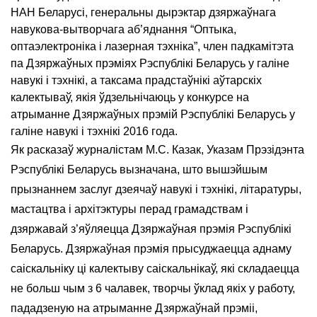
НАН Беларусі, генеральны дырэктар дзяржаўнага
навукова-вытворчага аб’яднання “Оптыка,
оптаэлектроніка і лазерная тэхніка”, член падкамітэта
па Дзяржаўных прэміях Рэспублікі Беларусь у галіне
навукі і тэхнікі, а таксама прадстаўнікі аўтарскіх
калектываў, якія ўдзельнічаюць у конкурсе на
атрыманне Дзяржаўных прэмій Рэспублікі Беларусь у
галіне навукі і тэхнікі 2016 года.
Як расказаў журналістам М.С. Казак, Указам Прэзідэнта
Рэспублікі Беларусь вызначана, што вышэйшым
прызнаннем заслуг дзеячаў навукі і тэхнікі, літаратуры,
мастацтва і архітэктуры перад грамадствам і
дзяржавай з’яўляецца Дзяржаўная прэмія Рэспублікі
Беларусь. Дзяржаўная прэмія прысуджаецца аднаму
саіскальніку ці калектыву саіскальнікаў, які складаецца
не больш чым з 6 чалавек, творчы ўклад якіх у работу,
пададзеную на атрыманне Дзяржаўнай прэміі,